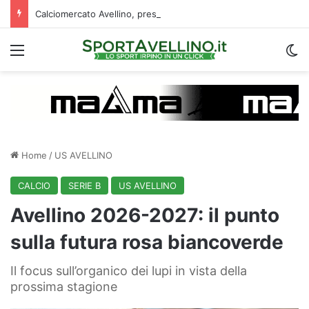
Calciomercato Avellino, preso un esterno classe 2008 dalla Roma: i dettagli
Menu
C
Home
/
US AVELLINO
CALCIO
SERIE B
US AVELLINO
Avellino 2026-2027: il punto
sulla futura rosa biancoverde
Il focus sull’organico dei lupi in vista della
prossima stagione