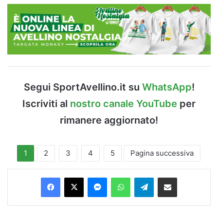
Segui SportAvellino.it su
WhatsApp
!
Iscriviti al
nostro canale YouTube
per
rimanere aggiornato!
1
2
3
4
5
Pagina successiva
Facebook
X
Messenger
WhatsApp
Telegram
Condividi via Email