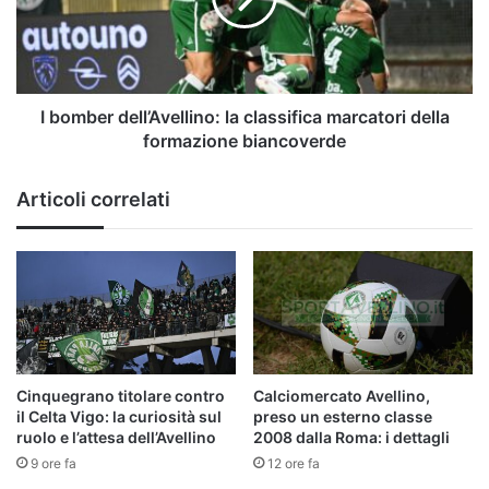
marcatori
della
formazione
biancoverde
I bomber dell’Avellino: la classifica marcatori della
formazione biancoverde
Articoli correlati
Cinquegrano titolare contro
Calciomercato Avellino,
il Celta Vigo: la curiosità sul
preso un esterno classe
ruolo e l’attesa dell’Avellino
2008 dalla Roma: i dettagli
9 ore fa
12 ore fa