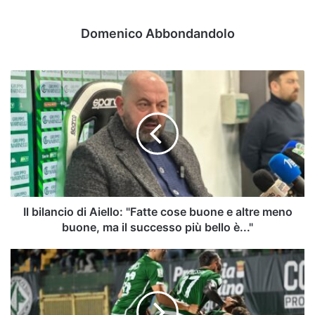
Domenico Abbondandolo
Il
bilancio
di
Aiello:
"Fatte
cose
buone
e
altre
meno
Il bilancio di Aiello: "Fatte cose buone e altre meno
buone,
buone, ma il successo più bello è..."
ma
il
I
successo
bomber
più
dell’Avellino:
bello
la
è..."
classifica