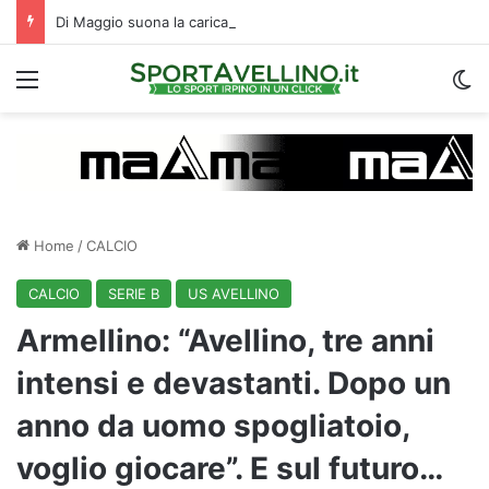
Di Maggio suona la carica: “Speriamo di fare un grande campionato. I tifosi? Sono un fattore”
Menu
C
Home
/
CALCIO
CALCIO
SERIE B
US AVELLINO
Armellino: “Avellino, tre anni
intensi e devastanti. Dopo un
anno da uomo spogliatoio,
voglio giocare”. E sul futuro…