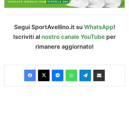
Segui SportAvellino.it su
WhatsApp
!
Iscriviti al
nostro canale YouTube
per
rimanere aggiornato!
Facebook
X
Messenger
WhatsApp
Telegram
Condividi via Email