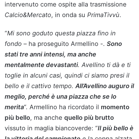
intervenuto come ospite alla trasmissione
Calcio&Mercato
, in onda su
PrimaTivvù
.
“
Mi sono goduto questa piazza fino in
fondo
– ha proseguito Armellino -.
Sono
stati tre anni intensi, ma anche
mentalmente devastanti
. Avellino ti dà e ti
toglie in alcuni casi, quindi ci siamo presi il
bello e il cattivo tempo.
All’Avellino auguro il
meglio, perché è una piazza che se lo
merita
“. Armellino ha ricordato il
momento
più bello
, ma anche
quello più brutto
vissuto in maglia biancoverde: “
Il più bello è
la vittoria del campionato
e la coppa alzata