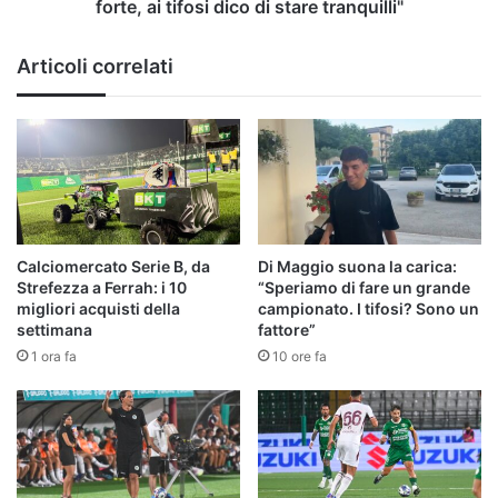
di
forte, ai tifosi dico di stare tranquilli"
stare
tranquilli"
Articoli correlati
Calciomercato Serie B, da
Di Maggio suona la carica:
Strefezza a Ferrah: i 10
“Speriamo di fare un grande
migliori acquisti della
campionato. I tifosi? Sono un
settimana
fattore”
1 ora fa
10 ore fa