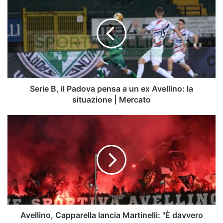
B,
il
Padova
pensa
a
un
ex
Avellino:
la
Serie B, il Padova pensa a un ex Avellino: la
situazione
situazione | Mercato
|
Mercato
Avellino,
Capparella
lancia
Martinelli:
"È
davvero
forte,
ai
tifosi
dico
Avellino, Capparella lancia Martinelli: "È davvero