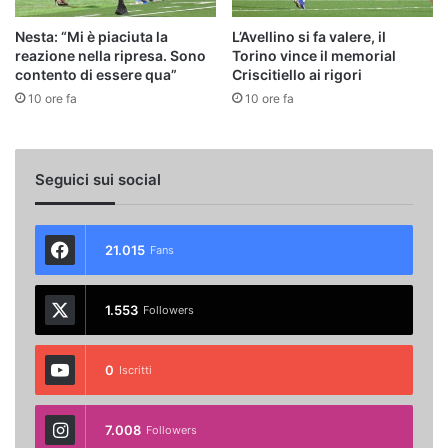
Nesta: “Mi è piaciuta la
L’Avellino si fa valere, il
reazione nella ripresa. Sono
Torino vince il memorial
contento di essere qua”
Criscitiello ai rigori
10 ore fa
10 ore fa
Seguici sui social
21.015
Fans
1.553
Followers
0
Iscritti
7.008
Followers