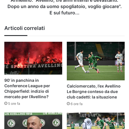
Armellino: "Avellino, tre anni intensi e devastanti.
da
Dopo un anno da uomo spogliatoio, voglio giocare".
uomo
E sul futuro...
spogliatoio,
voglio
Articoli correlati
giocare".
E
sul
futuro...
90’ in panchina in
Conference League per
Calciomercato, l’ex Avellino
Chipperfield: indizio di
Le Borgne conteso da due
mercato per l’Avellino?
club cadetti: la situazione
5 ore fa
6 ore fa