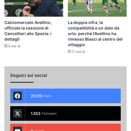
Calciomercato Avellino,
La doppia cifra, la
ufficiale la cessione di
compatibilità e un dato da
Cancellieri allo Spezia: i
urlo: perché l’Avellino ha
dettagli
rimesso Biasci al centro del
villaggio
9 ore fa
11 ore fa
Seguici sui social
21.015
Fans
1.553
Followers
0
Iscritti