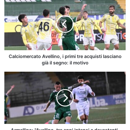
Calciomercato
Avellino,
i
primi
tre
acquisti
lasciano
già
il
segno:
Calciomercato Avellino, i primi tre acquisti lasciano
il
già il segno: il motivo
motivo
Armellino:
"Avellino,
tre
anni
intensi
e
devastanti.
Dopo
un
anno