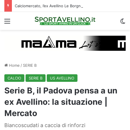
Calciomercato, l’ex Avellino Le Borgne conteso da due club cadetti: la situazione
Menu
C
Home
/
SERIE B
CALCIO
SERIE B
US AVELLINO
Serie B, il Padova pensa a un
ex Avellino: la situazione |
Mercato
Biancoscudati a caccia di rinforzi