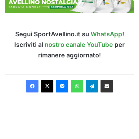
Segui SportAvellino.it su
WhatsApp
!
Iscriviti al
nostro canale YouTube
per
rimanere aggiornato!
Facebook
X
Messenger
WhatsApp
Telegram
Condividi via Email