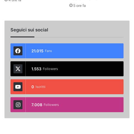
5 ore fa
Seguici sui social
21.015
Fans
1.553
Followers
0
Iscritti
7.008
Followers