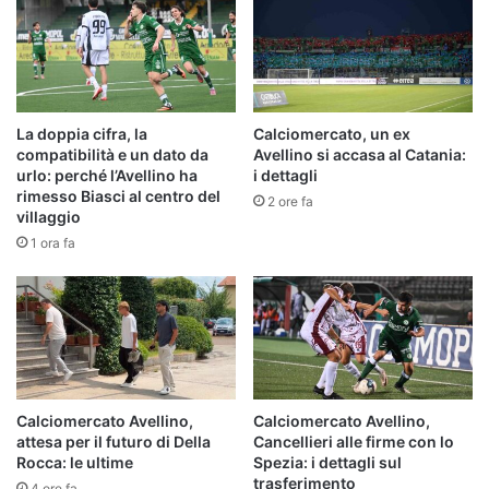
La doppia cifra, la
Calciomercato, un ex
compatibilità e un dato da
Avellino si accasa al Catania:
urlo: perché l’Avellino ha
i dettagli
rimesso Biasci al centro del
2 ore fa
villaggio
1 ora fa
Calciomercato Avellino,
Calciomercato Avellino,
attesa per il futuro di Della
Cancellieri alle firme con lo
Rocca: le ultime
Spezia: i dettagli sul
trasferimento
4 ore fa