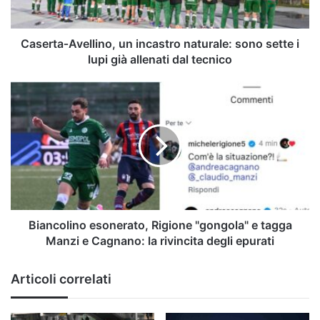
lupi
già
allenati
Caserta‑Avellino, un incastro naturale: sono sette i
dal
lupi già allenati dal tecnico
tecnico
Biancolino
esonerato,
Rigione
"gongola"
e
tagga
Manzi
e
Cagnano:
la
Biancolino esonerato, Rigione "gongola" e tagga
rivincita
Manzi e Cagnano: la rivincita degli epurati
degli
epurati
Articoli correlati