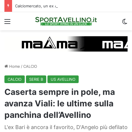
Calciomercato, un ex Avellino si accasa al Catania: i dettagli
Menu
C
Home
/
CALCIO
CALCIO
SERIE B
US AVELLINO
Caserta sempre in pole, ma
avanza Viali: le ultime sulla
panchina dell’Avellino
L'ex Bari è ancora il favorito, D'Angelo più defilato