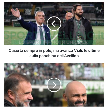
Caserta
sempre
in
pole,
ma
avanza
Viali:
le
ultime
sulla
Caserta sempre in pole, ma avanza Viali: le ultime
panchina
sulla panchina dell'Avellino
dell'Avellino
Esperienza,
adattabilità
e
tattica:
gli
allenatori
nel
mirino
dell'Avellino