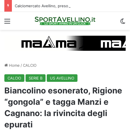
Calciomercato Avellino, preso un esterno classe 2008 dalla Roma: i dettagli
Menu
C
Home
/
CALCIO
CALCIO
SERIE B
US AVELLINO
Biancolino esonerato, Rigione
“gongola” e tagga Manzi e
Cagnano: la rivincita degli
epurati