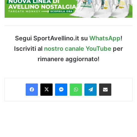
Segui SportAvellino.it su
WhatsApp
!
Iscriviti al
nostro canale YouTube
per
rimanere aggiornato!
Facebook
X
Messenger
WhatsApp
Telegram
Condividi via Email