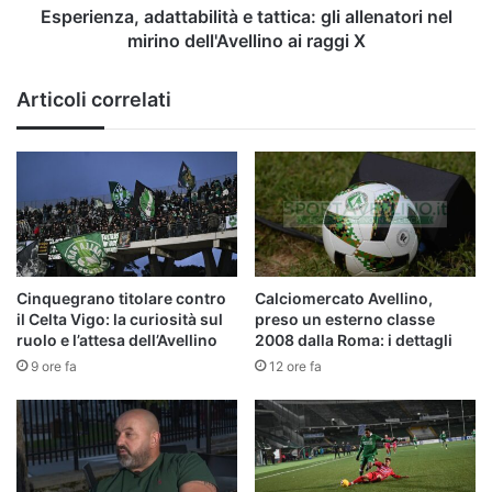
ai
Esperienza, adattabilità e tattica: gli allenatori nel
raggi
mirino dell'Avellino ai raggi X
X
Articoli correlati
Cinquegrano titolare contro
Calciomercato Avellino,
il Celta Vigo: la curiosità sul
preso un esterno classe
ruolo e l’attesa dell’Avellino
2008 dalla Roma: i dettagli
9 ore fa
12 ore fa