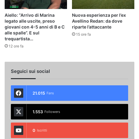
Aiello: “Arrivo di Marina
Nuova esperienza per l’ex
legato alle uscite, preso
Avellino Redan: da dove
giovani con 4-5 anni di B e C
riparte l’attaccante
alle spalle”. E sul
15 ore fa
trequartista…
12 ore fa
Seguici sui social
21.015
Fans
1.553
Followers
0
Iscritti