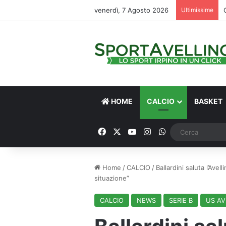
venerdì, 7 Agosto 2026
Ultimissime
HOME
CALCIO
BASKET
Facebook
X
You Tube
Instagram
WhatsApp
Home
/
CALCIO
/
Ballardini saluta l’Avel
situazione”
CALCIO
NEWS
SERIE B
US AV