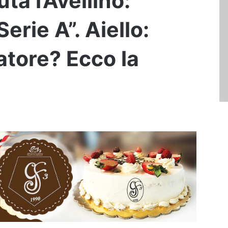
uta l’Avellino:
erie A”. Aiello:
atore? Ecco la