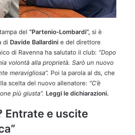
 stampa del
“Partenio-Lombardi”,
si è
a di
Davide
Ballardini
e del direttore
nico di Ravenna ha salutato il club:
“Dopo
mia volontà alla proprietà. Sarò un nuovo
ente meravigliosa”.
Poi la parola al ds, che
lla scelta del nuovo allenatore:
“C’è
one più giusta”.
Leggi le dichiarazioni.
? Entrate e uscite
ca”