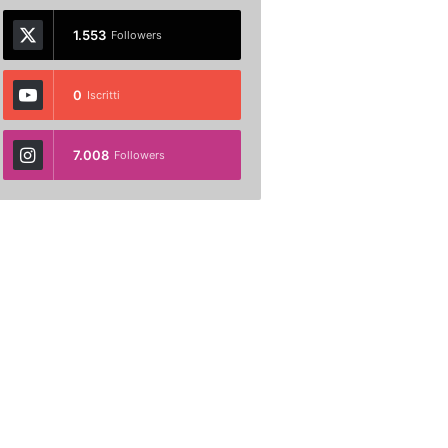
1.553
Followers
0
Iscritti
7.008
Followers