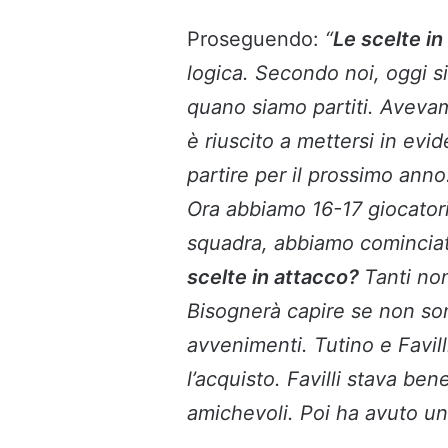
Proseguendo:
“
Le scelte in
logica. Secondo noi, oggi s
quano siamo partiti. Avevam
è riuscito a mettersi in ev
partire per il prossimo anno
Ora abbiamo 16-17 giocatori d
squadra, abbiamo cominciat
scelte in attacco?
Tanti no
Bisognerà capire se non sono
avvenimenti. Tutino e Favil
l’acquisto. Favilli stava be
amichevoli. Poi ha avuto un