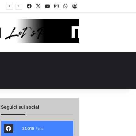
Facebook
X
You Tube
Instagram
WhatsApp
Accedi
 l’ex Avellino Le Borgne conteso da due club cadetti: la situazione
Seguici sui social
21.015
Fans