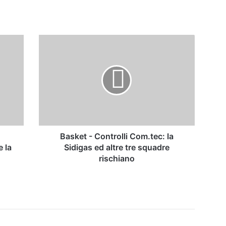
Basket
-
Controlli
Com.tec:
la
Sidigas
ed
altre
tre
squadre
Basket - Controlli Com.tec: la
rischiano
 la
Sidigas ed altre tre squadre
rischiano