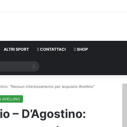
ALTRI SPORT
CONTATTACI
SHOP
Cerca
stino: “Nessun interessamento per acquisire l’Avellino”
S AVELLINO
io – D’Agostino: