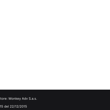
itore:
Monkey Adv S.a.s.
0/15 del 22/12/2015