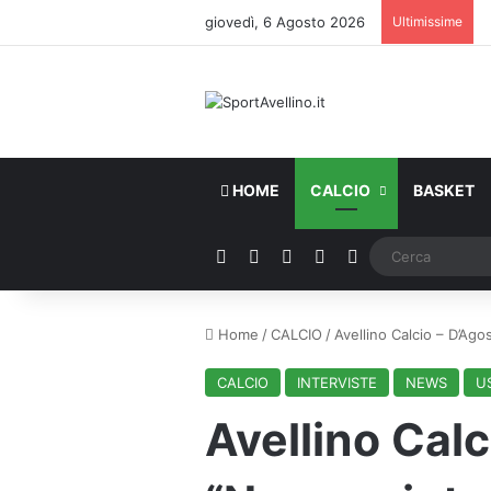
giovedì, 6 Agosto 2026
Ultimissime
HOME
CALCIO
BASKET
Facebook
X
You Tube
Instagram
WhatsApp
Home
/
CALCIO
/
Avellino Calcio – D’Ago
CALCIO
INTERVISTE
NEWS
U
Avellino Calc