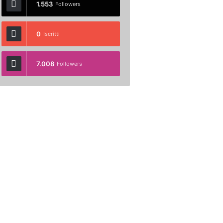
1.553
Followers
0
Iscritti
7.008
Followers