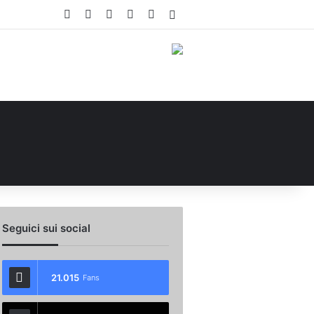
Facebook
X
You Tube
Instagram
WhatsApp
Accedi
Seguici sui social
21.015
Fans