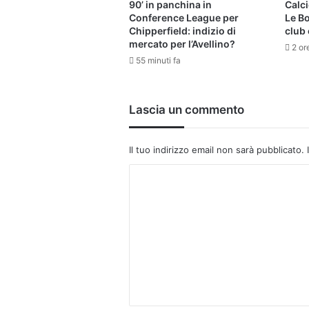
90’ in panchina in
Calci
Conference League per
Le B
Chipperfield: indizio di
club 
mercato per l’Avellino?
2 or
55 minuti fa
Lascia un commento
Il tuo indirizzo email non sarà pubblicato.
C
o
m
m
e
n
t