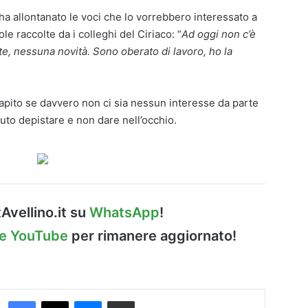
 ha allontanato le voci che lo vorrebbero interessato a
le raccolte da i colleghi del Ciriaco: “
Ad oggi non c’è
te, nessuna novità. Sono oberato di lavoro, ho la
capito se davvero non ci sia nessun interesse da parte
oluto depistare e non dare nell’occhio.
Avellino.it su
WhatsApp
!
le YouTube
per rimanere aggiornato!
Facebook
X
Messenger
Condividi via Email