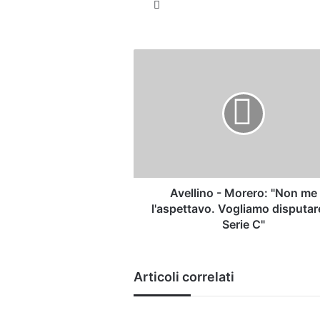
Website
Avellino
-
Morero:
"Non
me
l'aspettavo.
Vogliamo
disputare
la
Serie
Avellino - Morero: "Non me
C"
l'aspettavo. Vogliamo disputare
Serie C"
Articoli correlati