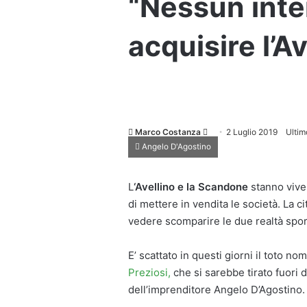
“Nessun int
acquisire l’Av
Invia
Marco Costanza
2 Luglio 2019
Ultim
Angelo D'Agostino
un'email
L
‘Avellino e la Scandone
stanno vive
di mettere in vendita le società. La ci
vedere scomparire le due realtà sport
E’ scattato in questi giorni il toto 
Preziosi,
che si sarebbe tirato fuori d
dell’imprenditore Angelo D’Agostino.