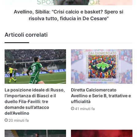
risolva
tutto,
Avellino, Sibilia: "Crisi calcio e basket? Spero si
fiducia
risolva tutto, fiducia in De Cesare"
in
De
Articoli correlati
Cesare"
La posizione ideale di Russo,
Diretta Calciomercato
l’importanza di Biasci e il
Avellino e Serie B, trattative e
duello Fila‑Favilli: tre
ufficialità
domande sull’attacco
41 minuti fa
dell’Avellino
20 minuti fa