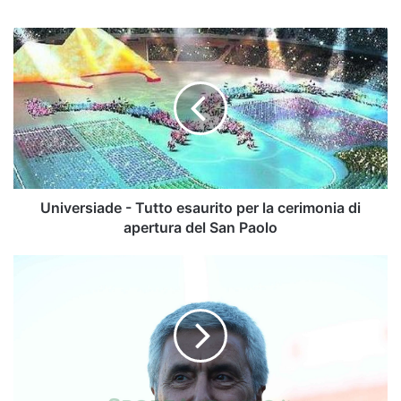
Universiade
-
Tutto
esaurito
per
la
cerimonia
di
apertura
del
Universiade - Tutto esaurito per la cerimonia di
San
apertura del San Paolo
Paolo
Avellino,
Sibilia:
"Crisi
calcio
e
basket?
Spero
si