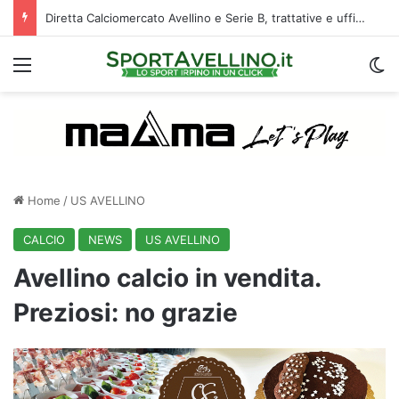
Diretta Calciomercato Avellino e Serie B, trattative e ufficialità
Menu
C
Home
/
US AVELLINO
CALCIO
NEWS
US AVELLINO
Avellino calcio in vendita.
Preziosi: no grazie