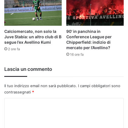
Calciomercato, non solo la
90’ in panchina in
Juve Stabia: un altro club di B
Conference League per
segue l’ex Avellino Kumi
Chipperfield: indizio di
mercato per l’Avellino?
2 ore fa
16 ore fa
Lascia un commento
Il tuo indirizzo email non sarà pubblicato.
I campi obbligatori sono
contrassegnati
*
C
o
m
m