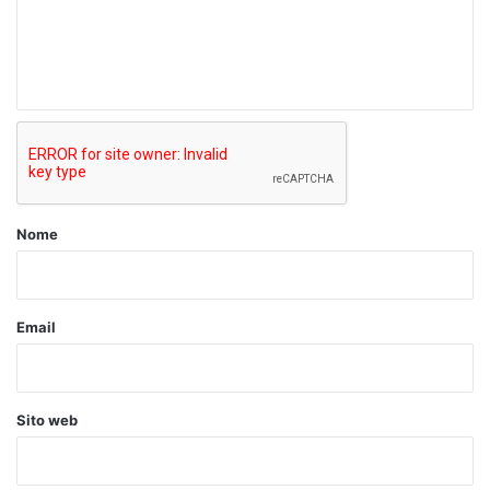
e
n
t
o
*
Nome
Email
Sito web