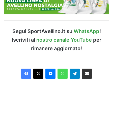
Segui SportAvellino.it su
WhatsApp
!
Iscriviti al
nostro canale YouTube
per
rimanere aggiornato!
Facebook
X
Messenger
WhatsApp
Telegram
Condividi via Email