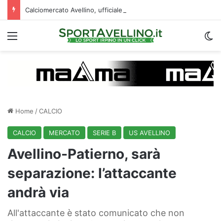
Calciomercato Avellino, ufficiale la cessione di Cancellieri allo Spezia: i dettagli
Menu
C
Home
/
CALCIO
CALCIO
MERCATO
SERIE B
US AVELLINO
Avellino-Patierno, sarà
separazione: l’attaccante
andrà via
All'attaccante è stato comunicato che non