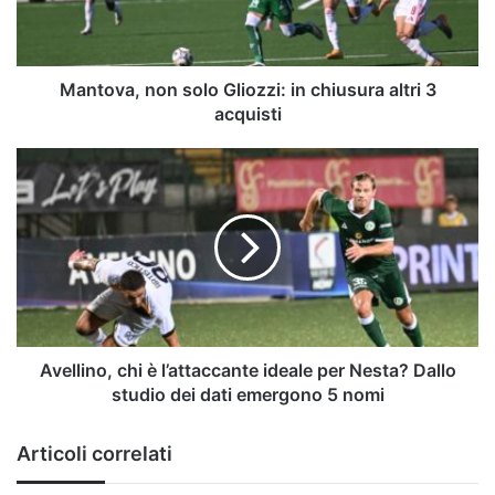
altri
3
acquisti
Mantova, non solo Gliozzi: in chiusura altri 3
acquisti
Avellino,
chi
è
l’attaccante
ideale
per
Nesta?
Dallo
studio
dei
Avellino, chi è l’attaccante ideale per Nesta? Dallo
dati
studio dei dati emergono 5 nomi
emergono
5
Articoli correlati
nomi