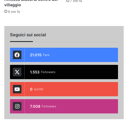
7 ore fa
villaggio
6 ore fa
Seguici sui social
21.015
Fans
1.553
Followers
0
Iscritti
7.008
Followers