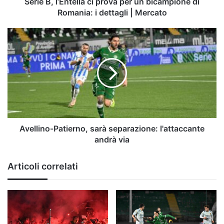
Romania:
Serie B, l’Entella ci prova per un bicampione di
i
Romania: i dettagli | Mercato
dettagli
|
Avellino-
Mercato
Patierno,
sarà
separazione:
l'attaccante
andrà
via
Avellino-Patierno, sarà separazione: l'attaccante
andrà via
Articoli correlati