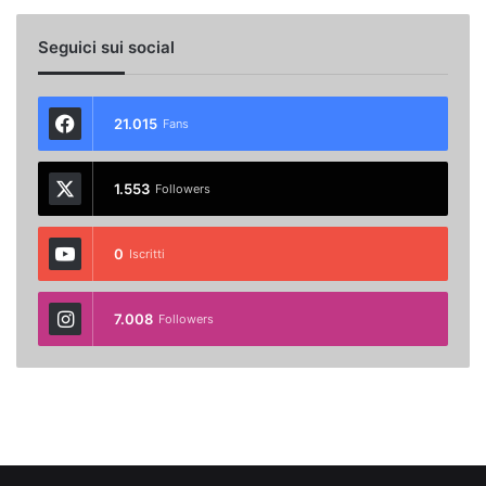
Seguici sui social
21.015
Fans
1.553
Followers
0
Iscritti
7.008
Followers