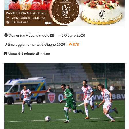
Invia
Domenico Abbondandolo
6 Giugno 2026
un'email
Ultimo aggiornamento: 6 Giugno 2026
878
Meno di 1 minuto di lettura