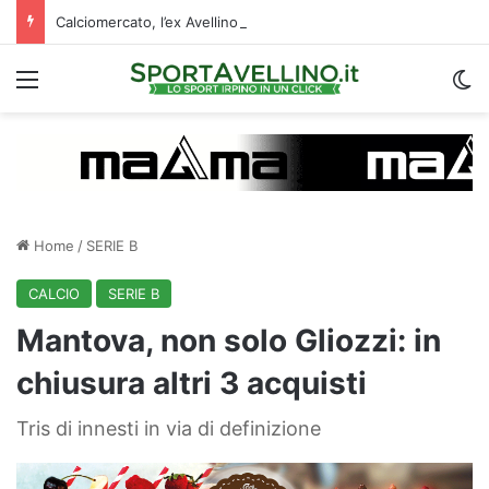
Calciomercato, l’ex Avellino Le Borgne conteso da due club cadetti: la situazione
Menu
C
Home
/
SERIE B
CALCIO
SERIE B
Mantova, non solo Gliozzi: in
chiusura altri 3 acquisti
Tris di innesti in via di definizione