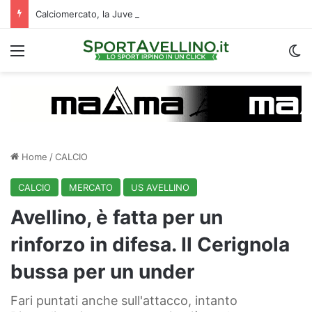
Calciomercato, la Juve Stabia supera il Vicenza per un ex Avellino: le ultime
Menu
C
Home
/
CALCIO
CALCIO
MERCATO
US AVELLINO
Avellino, è fatta per un
rinforzo in difesa. Il Cerignola
bussa per un under
Fari puntati anche sull'attacco, intanto