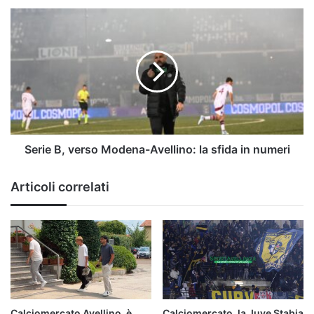
Serie
B,
verso
Modena-
Avellino:
la
sfida
in
numeri
Serie B, verso Modena-Avellino: la sfida in numeri
Articoli correlati
Calciomercato Avellino, è
Calciomercato, la Juve Stabia