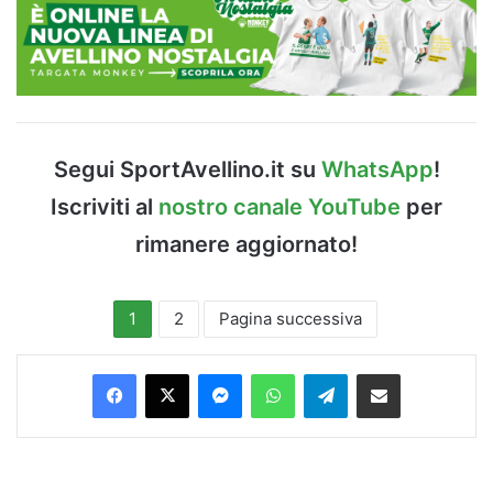
Segui SportAvellino.it su
WhatsApp
!
Iscriviti al
nostro canale YouTube
per
rimanere aggiornato!
1
2
Pagina successiva
Facebook
X
Messenger
WhatsApp
Telegram
Condividi via Email