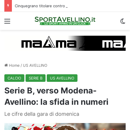
Cinquegrano titolare contro il Celta Vigo: la curiosità sul ruolo e l’attesa dell’Avellino
Menu
C
Home
/
US AVELLINO
CALCIO
SERIE B
US AVELLINO
Serie B, verso Modena-
Avellino: la sfida in numeri
Le cifre della gara di domenica