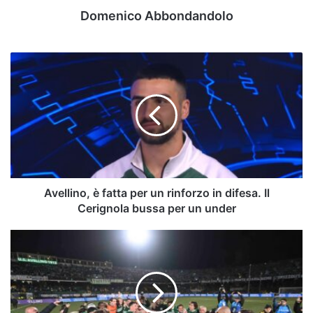
Domenico Abbondandolo
Avellino,
è
fatta
per
un
rinforzo
in
difesa.
Il
Cerignola
Avellino, è fatta per un rinforzo in difesa. Il
bussa
Cerignola bussa per un under
per
un
Missori
under
all'Avellino:
il
terzino
ritroverà
4