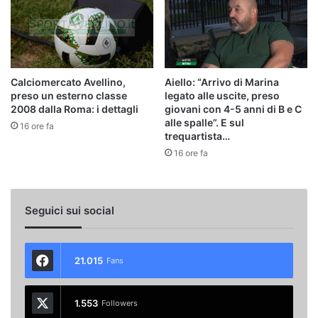
Calciomercato Avellino,
Aiello: “Arrivo di Marina
preso un esterno classe
legato alle uscite, preso
2008 dalla Roma: i dettagli
giovani con 4-5 anni di B e C
alle spalle”. E sul
16 ore fa
trequartista…
16 ore fa
Seguici sui social
21.015
Fans
1.553
Followers