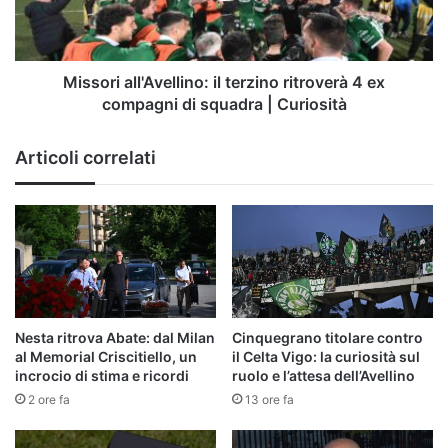
ex
compagni
di
squadra
Missori all'Avellino: il terzino ritroverà 4 ex
|
compagni di squadra | Curiosità
Curiosità
Articoli correlati
Nesta ritrova Abate: dal Milan
Cinquegrano titolare contro
al Memorial Criscitiello, un
il Celta Vigo: la curiosità sul
incrocio di stima e ricordi
ruolo e l’attesa dell’Avellino
2 ore fa
13 ore fa