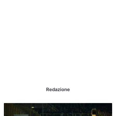
Redazione
All-
In#AvellinoPalermo: