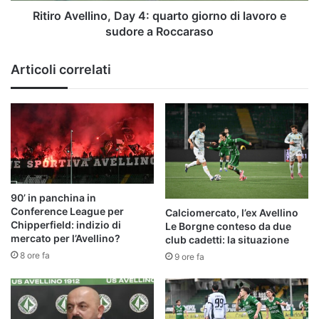
sudore
Ritiro Avellino, Day 4: quarto giorno di lavoro e
a
sudore a Roccaraso
Roccaraso
Articoli correlati
90’ in panchina in
Conference League per
Calciomercato, l’ex Avellino
Chipperfield: indizio di
Le Borgne conteso da due
mercato per l’Avellino?
club cadetti: la situazione
8 ore fa
9 ore fa