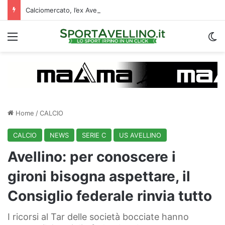
Calciomercato, l’ex Avellino Le Borgne conteso da due club cadetti: la situazione
Menu
C
Home
/
CALCIO
CALCIO
NEWS
SERIE C
US AVELLINO
Avellino: per conoscere i
gironi bisogna aspettare, il
Consiglio federale rinvia tutto
I ricorsi al Tar delle società bocciate hanno