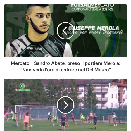
Mercato
-
Sandro
Abate,
preso
il
portiere
Merola:
"Non
vedo
Mercato - Sandro Abate, preso il portiere Merola:
l'ora
"Non vedo l'ora di entrare nel Del Mauro"
di
entrare
Ritiro
nel
Avellino,
Del
Day
Mauro"
4:
quarto
giorno
di
lavoro
e