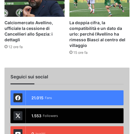
Calciomercato Avellino,
La doppia cifra, la
ufficiale la cessione di
compatibilità e un dato da
Cancellieri allo Spezia: i
urlo: perché l’Avellino ha
dettagli
rimesso Biasci al centro del
villaggio
12 ore fa
15 ore fa
Seguici sui social
21.015
Fans
1.553
Followers
0
Iscritti