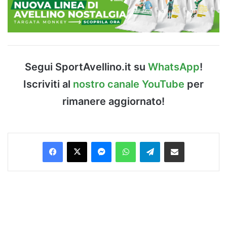
Segui SportAvellino.it su
WhatsApp
!
Iscriviti al
nostro canale YouTube
per
rimanere aggiornato!
Facebook
X
Messenger
WhatsApp
Telegram
Condividi via Email