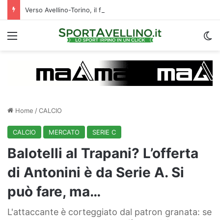
Verso Avellino-Torino, il focus sulla formazione granata
Menu
C
Home
/
CALCIO
CALCIO
MERCATO
SERIE C
Balotelli al Trapani? L’offerta
di Antonini è da Serie A. Si
può fare, ma…
L'attaccante è corteggiato dal patron granata: se