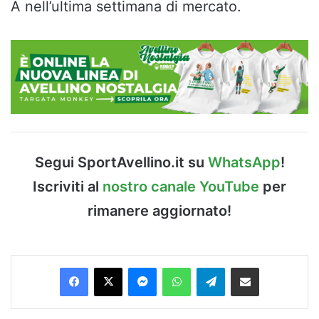
A nell’ultima settimana di mercato.
Segui SportAvellino.it su
WhatsApp
!
Iscriviti al
nostro canale YouTube
per
rimanere aggiornato!
Facebook
X
Messenger
WhatsApp
Telegram
Condividi via Email