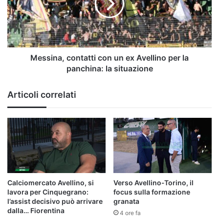
ex
Avellino
per
la
panchina:
la
Messina, contatti con un ex Avellino per la
situazione
panchina: la situazione
Articoli correlati
Calciomercato Avellino, si
Verso Avellino-Torino, il
lavora per Cinquegrano:
focus sulla formazione
l’assist decisivo può arrivare
granata
dalla… Fiorentina
4 ore fa