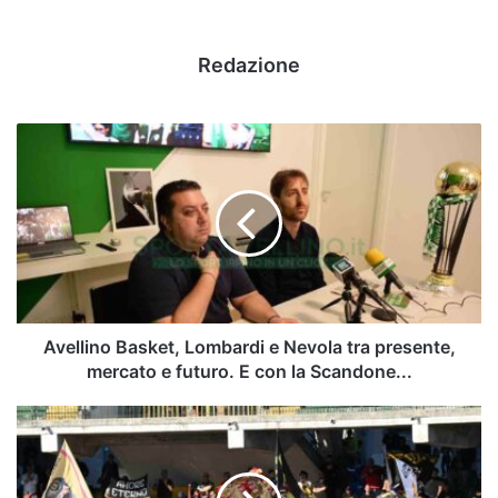
Redazione
Avellino
Basket,
Lombardi
e
Nevola
tra
presente,
mercato
e
futuro.
Avellino Basket, Lombardi e Nevola tra presente,
E
mercato e futuro. E con la Scandone...
con
la
Messina,
Scandone...
contatti
con
un