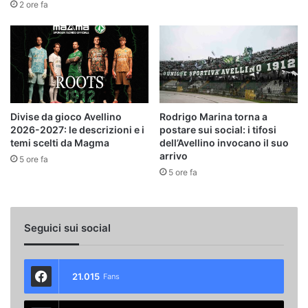
2 ore fa
Divise da gioco Avellino
Rodrigo Marina torna a
2026-2027: le descrizioni e i
postare sui social: i tifosi
temi scelti da Magma
dell’Avellino invocano il suo
arrivo
5 ore fa
5 ore fa
Seguici sui social
21.015
Fans