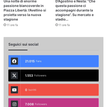
Una notte di enorme
D’Agostino e Nesta: “Che
passione biancoverde in
questa passione ci
Piazza Libertà: l’Avellino si
accompagni durante la
proietta verso la nuova
stagione”. Su mercato e
stagione
stadio…
11 ore fa
11 ore fa
Seguici sui social
21.015
Fans
1.553
Followers
0
Iscritti
7.008
Followers