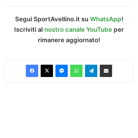
Segui SportAvellino.it su
WhatsApp
!
Iscriviti al
nostro canale YouTube
per
rimanere aggiornato!
Facebook
X
Messenger
WhatsApp
Telegram
Condividi via Email