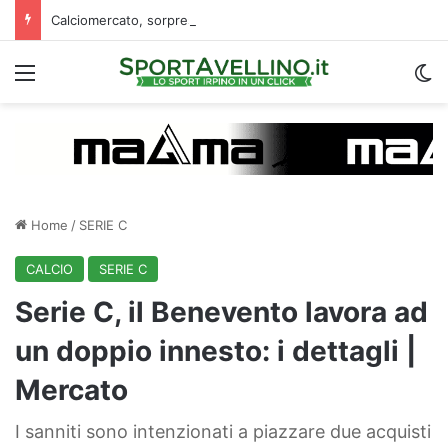
Calciomercato, sorpresa Verona: vicino un ex centrocampista dell’Avellino
Menu
C
Home
/
SERIE C
CALCIO
SERIE C
Serie C, il Benevento lavora ad
un doppio innesto: i dettagli |
Mercato
I sanniti sono intenzionati a piazzare due acquisti