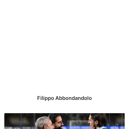
Filippo Abbondandolo
Quante
avances
per