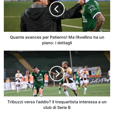
Patierno!
Ma
l’Avellino
ha
un
piano:
i
Quante avances per Patierno! Ma l’Avellino ha un
dettagli
piano: i dettagli
Tribuzzi
verso
l'addio?
Il
trequartista
interessa
a
un
club
di
Tribuzzi verso l'addio? Il trequartista interessa a un
Serie
club di Serie B
B