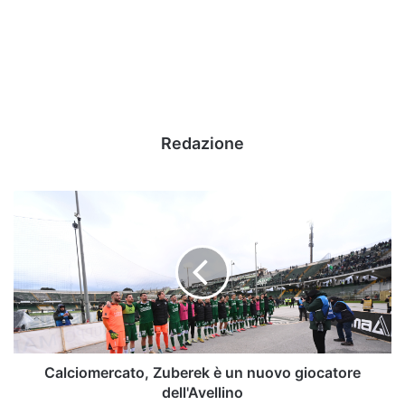
Redazione
Calciomercato,
Zuberek
è
un
nuovo
giocatore
dell'Avellino
Calciomercato, Zuberek è un nuovo giocatore
dell'Avellino