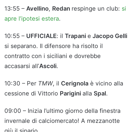
13:55 –
Avellino
,
Redan
respinge un club:
si
apre l’ipotesi estera
.
10:55 –
UFFICIALE
: il
Trapani
e
Jacopo Gelli
si separano. Il difensore ha risolto il
contratto con i siciliani e dovrebbe
accasarsi all’
Ascoli
.
10:30 – Per
TMW
, il
Cerignola
è vicino alla
cessione di Vittorio
Parigini
alla
Spal
.
09:00 – Inizia l’ultimo giorno della finestra
invernale di calciomercato! A mezzanotte
giù il sipario.