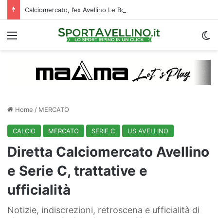
Calciomercato, l’ex Avellino Le Borgne conteso da due club cadetti: la situazione
Menu
C
Home
/
MERCATO
CALCIO
MERCATO
SERIE C
US AVELLINO
Diretta Calciomercato Avellino
e Serie C, trattative e
ufficialità
Notizie, indiscrezioni, retroscena e ufficialità di