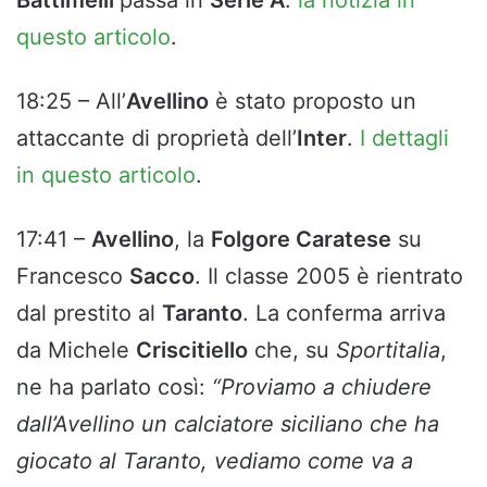
Battimelli
passa in
Serie A
:
la notizia in
questo articolo
.
18:25 – All’
Avellino
è stato proposto un
attaccante di proprietà dell’
Inter
.
I dettagli
in questo articolo
.
17:41 –
Avellino
, la
Folgore Caratese
su
Francesco
Sacco
. Il classe 2005 è rientrato
dal prestito al
Taranto
. La conferma arriva
da Michele
Criscitiello
che, su
Sportitalia
,
ne ha parlato così:
“Proviamo a chiudere
dall’Avellino un calciatore siciliano che ha
giocato al Taranto, vediamo come va a