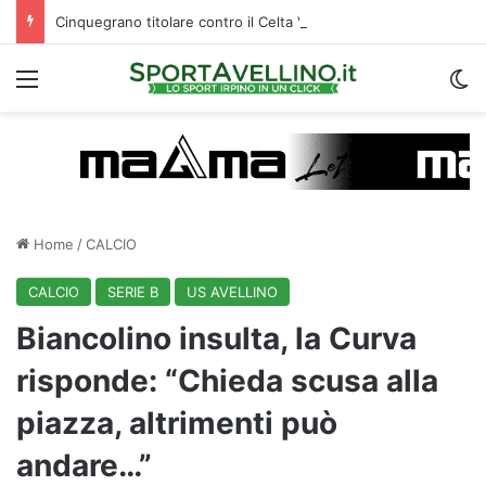
Cinquegrano titolare contro il Celta Vigo: la curiosità sul ruolo e l’attesa dell’Avellino
Menu
C
Home
/
CALCIO
CALCIO
SERIE B
US AVELLINO
Biancolino insulta, la Curva
risponde: “Chieda scusa alla
piazza, altrimenti può
andare…”