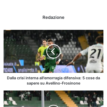
Redazione
Dalla
crisi
interna
all'emorragia
difensiva:
5
cose
da
sapere
su
Dalla crisi interna all'emorragia difensiva: 5 cose da
Avellino-
sapere su Avellino-Frosinone
Frosinone
Serie
B:
la