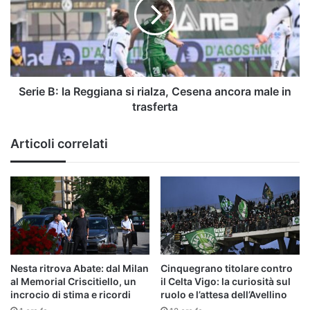
Reggiana
si
rialza,
Cesena
ancora
male
in
Serie B: la Reggiana si rialza, Cesena ancora male in
trasferta
trasferta
Articoli correlati
Nesta ritrova Abate: dal Milan
Cinquegrano titolare contro
al Memorial Criscitiello, un
il Celta Vigo: la curiosità sul
incrocio di stima e ricordi
ruolo e l’attesa dell’Avellino