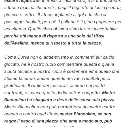
essere rispettate
. Il tifoso, a casa nostra, è al primo posto.
Il tifoso macina chilometri, paga il biglietto di tasca propria,
gioisce e soffre. Il tifoso applaude ai gol e fischia ai
passaggi sbagliati, perché il pallone è il gioco popolare per
eccellenza. Quello che abbiamo visto ieri è inaccettabile,
perché chi manca di rispetto a uno solo dei tifosi
dell’Avellino, manca di rispetto a tutta la piazza
.
Come Curva non ci addentriamo in commenti sul calcio
giocato, ne è nostro ruolo commentare questa o quella
scelta tecnica. Il nostro ruolo è sostenere ed è quello che
stiamo facendo, anche quando arrivano risultati poco
gratificanti.
Il ruolo dei tesserati, almeno nei nostri
confronti, è invece quello di dimostrare rispetto.
Mister
Biancolino ha sbagliato e deve delle scuse alla piazza
.
Mister Biancolino non può permettersi di inveire contro
questo o contro quel tifoso,
mister Biancolino, se non
regge il peso di una piazza che ama a modo suo, può