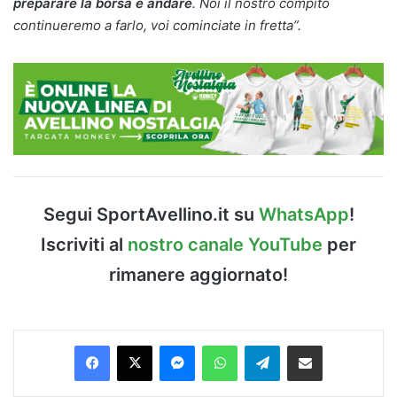
preparare la borsa e andare
. Noi il nostro compito
continueremo a farlo, voi cominciate in fretta”.
Segui SportAvellino.it su
WhatsApp
!
Iscriviti al
nostro canale YouTube
per
rimanere aggiornato!
Facebook
X
Messenger
WhatsApp
Telegram
Condividi via Email