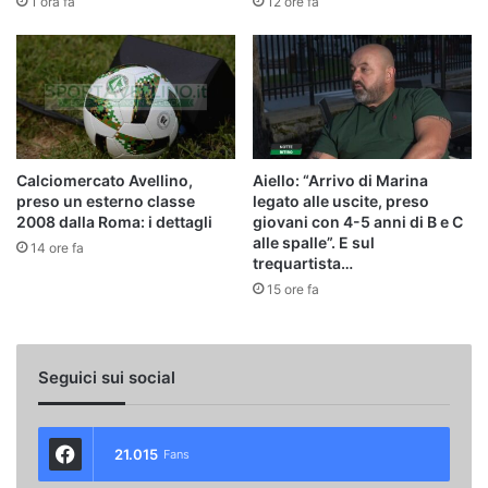
1 ora fa
12 ore fa
Calciomercato Avellino,
Aiello: “Arrivo di Marina
preso un esterno classe
legato alle uscite, preso
2008 dalla Roma: i dettagli
giovani con 4-5 anni di B e C
alle spalle”. E sul
14 ore fa
trequartista…
15 ore fa
Seguici sui social
21.015
Fans