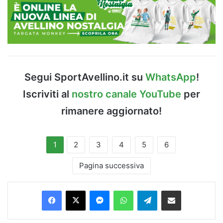
Segui SportAvellino.it su
WhatsApp
!
Iscriviti al
nostro canale YouTube
per
rimanere aggiornato!
1
2
3
4
5
6
Pagina successiva
Facebook
X
Messenger
WhatsApp
Telegram
Condividi via Email