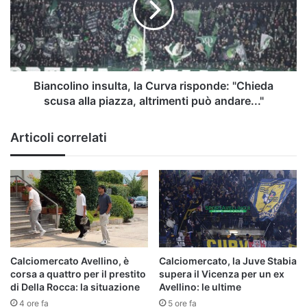
risponde:
"Chieda
scusa
alla
piazza,
altrimenti
Biancolino insulta, la Curva risponde: "Chieda
può
scusa alla piazza, altrimenti può andare..."
andare..."
Articoli correlati
Calciomercato Avellino, è
Calciomercato, la Juve Stabia
corsa a quattro per il prestito
supera il Vicenza per un ex
di Della Rocca: la situazione
Avellino: le ultime
4 ore fa
5 ore fa