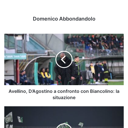
Domenico Abbondandolo
Avellino,
D’Agostino
a
confronto
con
Biancolino:
la
situazione
Avellino, D’Agostino a confronto con Biancolino: la
situazione
Biancolino
insulta,
la
Curva