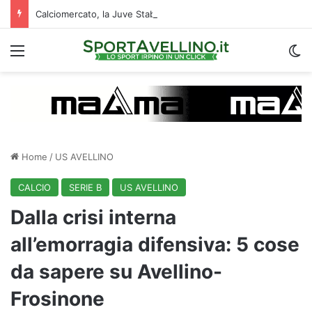
Calciomercato, la Juve Stabia supera il Vicenza per un ex Avellino: le ultime
Menu
C
Home
/
US AVELLINO
CALCIO
SERIE B
US AVELLINO
Dalla crisi interna
all’emorragia difensiva: 5 cose
da sapere su Avellino-
Frosinone