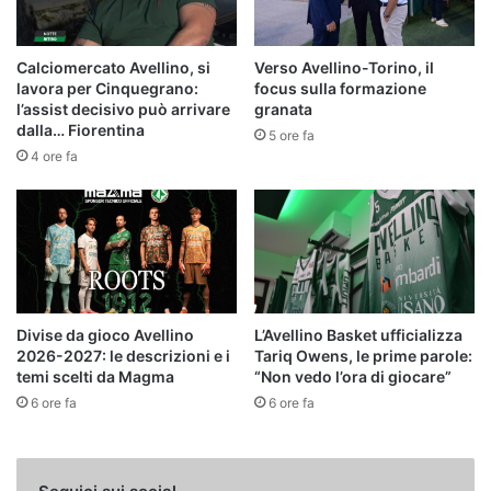
Calciomercato Avellino, si
Verso Avellino-Torino, il
lavora per Cinquegrano:
focus sulla formazione
l’assist decisivo può arrivare
granata
dalla… Fiorentina
5 ore fa
4 ore fa
Divise da gioco Avellino
L’Avellino Basket ufficializza
2026-2027: le descrizioni e i
Tariq Owens, le prime parole:
temi scelti da Magma
“Non vedo l’ora di giocare”
6 ore fa
6 ore fa