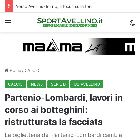
Verso Avellino-Torino, il focus sulla formazione granata
Menu
C
Home
/
CALCIO
CALCIO
NEWS
SERIE B
US AVELLINO
Partenio-Lombardi, lavori in
corso ai botteghini:
ristrutturata la facciata
La biglietteria del Partenio-Lombardi cambia