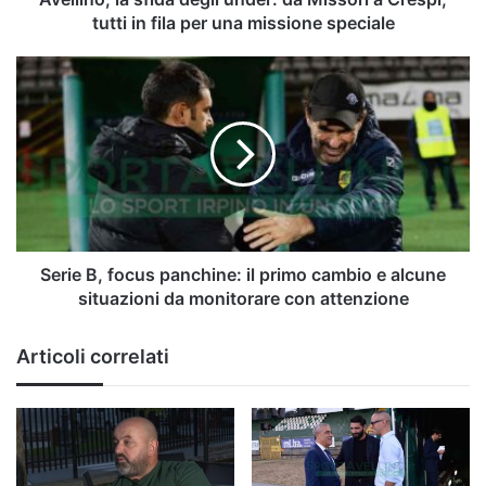
in
tutti in fila per una missione speciale
fila
per
Serie
una
B,
missione
focus
speciale
panchine:
il
primo
cambio
e
alcune
situazioni
Serie B, focus panchine: il primo cambio e alcune
da
situazioni da monitorare con attenzione
monitorare
con
Articoli correlati
attenzione