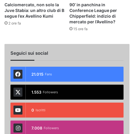
Calciomercato, non solo la
90’ in panchina in
Juve Stabia: un altro club di B
Conference League per
segue l’ex Avellino Kumi
Chipperfield: indizio di
mercato per l’Avellino?
2 ore fa
15 ore fa
Seguici sui social
21.015
Fans
1.553
Followers
0
Iscritti
7.008
Followers