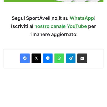
Segui SportAvellino.it su
WhatsApp
!
Iscriviti al
nostro canale YouTube
per
rimanere aggiornato!
Facebook
X
Messenger
WhatsApp
Telegram
Condividi via Email