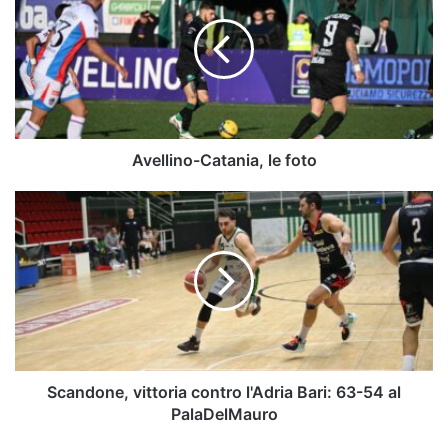
le
foto
Avellino-Catania, le foto
Scandone,
vittoria
contro
l'Adria
Bari:
63-
54
al
PalaDelMauro
Scandone, vittoria contro l'Adria Bari: 63-54 al
PalaDelMauro