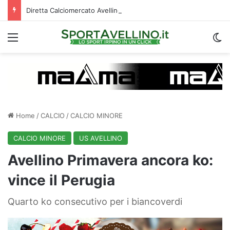
Diretta Calciomercato Avellino e Serie B, trattative e ufficialità
Menu
C
Home
/
CALCIO
/
CALCIO MINORE
CALCIO MINORE
US AVELLINO
Avellino Primavera ancora ko:
vince il Perugia
Quarto ko consecutivo per i biancoverdi