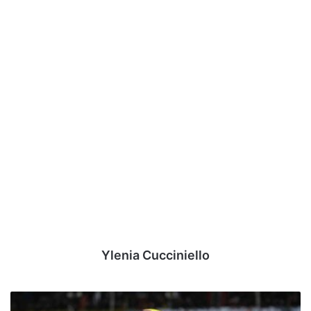
Ylenia Cucciniello
Benevento