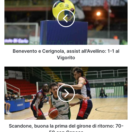
e
Cerignola,
assist
all'Avellino:
1-
1
al
Vigorito
Benevento e Cerignola, assist all'Avellino: 1-1 al
Vigorito
Scandone,
buona
la
prima
del
girone
di
ritorno:
70-
50
Scandone, buona la prima del girone di ritorno: 70-
con