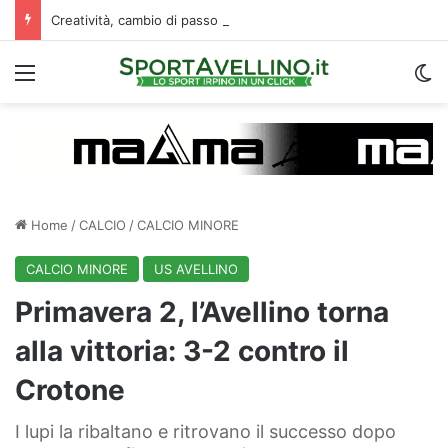
Creatività, cambio di passo e capacità di finalizzare: perché l’Avellino ha deciso di puntare su Jimenez
Menu
C
Home
/
CALCIO
/
CALCIO MINORE
CALCIO MINORE
US AVELLINO
Primavera 2, l’Avellino torna
alla vittoria: 3-2 contro il
Crotone
I lupi la ribaltano e ritrovano il successo dopo