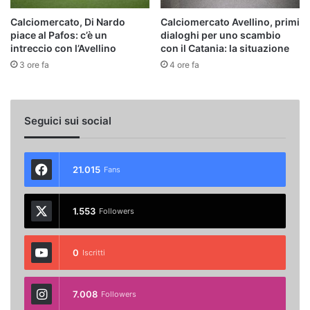
Calciomercato, Di Nardo
Calciomercato Avellino, primi
piace al Pafos: c’è un
dialoghi per uno scambio
intreccio con l’Avellino
con il Catania: la situazione
3 ore fa
4 ore fa
Seguici sui social
21.015
Fans
1.553
Followers
0
Iscritti
7.008
Followers