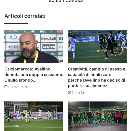
50 con Canosa
Canosa
Articoli correlati
Calciomercato Avellino,
Creatività, cambio di passo e
definita una doppia cessione.
capacità di finalizzare:
E sullo sfondo…
perché l’Avellino ha deciso di
puntare su Jimenez
30 minuti fa
2 ore fa