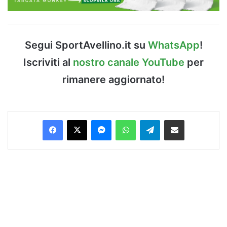
Segui SportAvellino.it su
WhatsApp
!
Iscriviti al
nostro canale YouTube
per
rimanere aggiornato!
Facebook
X
Messenger
WhatsApp
Telegram
Condividi via Email