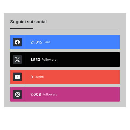
Seguici sui social
21.015
Fans
1.553
Followers
0
Iscritti
7.008
Followers