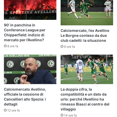
90’ in panchina in
Conference League per
Calciomercato, l’ex Avellino
Chipperfield: indizio di
Le Borgne conteso da due
mercato per l’Avellino?
club cadetti: la situazione
8 ore fa
9 ore fa
Calciomercato Avellino,
La doppia cifra, la
ufficiale la cessione di
compatibilità e un dato da
Cancellieri allo Spezia: i
urlo: perché l’Avellino ha
dettagli
rimesso Biasci al centro del
villaggio
12 ore fa
14 ore fa