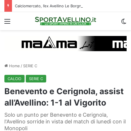
Calciomercato, l’ex Avellino Le Borgne conteso da due club cadetti: la situazione
Menu
C
Home
/
SERIE C
CALCIO
SERIE C
Benevento e Cerignola, assist
all’Avellino: 1-1 al Vigorito
Solo un punto per Benevento e Cerignola,
l'Avellino sorride in vista del match di lunedì con il
Monopoli