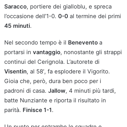
Saracco
, portiere dei gialloblu, e spreca
l’occasione dell’1-0.
0-0
al termine dei primi
45 minuti
.
Nel secondo tempo è il
Benevento
a
portarsi in
vantaggio
, nonostante gli strappi
continui del Cerignola. L’autorete di
Visentin
, al 58′, fa esplodere il Vigorito.
Gioia che, però, dura ben poco per i
padroni di casa.
Jallow
, 4 minuti più tardi,
batte Nunziante e riporta il risultato in
parità.
Finisce 1-1
.
Un punto per entrambe le squadre e