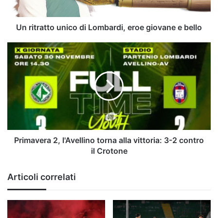
e
bello
Un ritratto unico di Lombardi, eroe giovane e bello
Primavera
2,
l'Avellino
torna
alla
vittoria:
3-
2
contro
il
Primavera 2, l'Avellino torna alla vittoria: 3-2 contro
Crotone
il Crotone
Articoli correlati