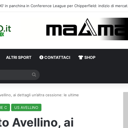
Calciomercato,
ALTRI SPORT
CONTATTACI
SHOP
Cerca
llino, ai dettagli un’altra cessione: le ultime
IE C
US AVELLINO
 Avellino, ai