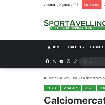
venerdì, 7 Agosto 2026
Ultimissime
HOME
CALCIO
BASKET
Facebook
X
You Tube
Instagram
WhatsApp
Home
/
US AVELLINO
/
Calciomercato Ave
CALCIO
MERCATO
NEWS
SER
Calciomercato