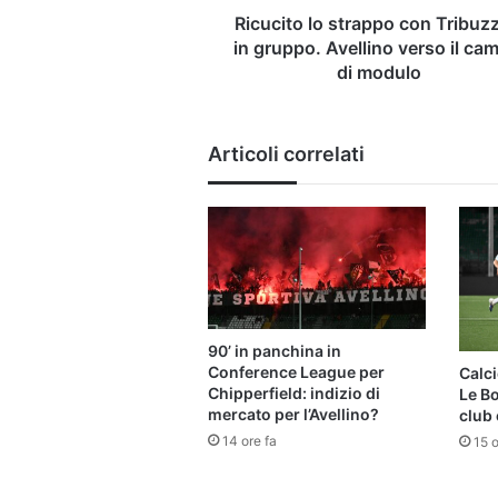
verso
Ricucito lo strappo con Tribuzz
il
in gruppo. Avellino verso il ca
cambio
di modulo
di
modulo
Articoli correlati
90’ in panchina in
Conference League per
Calci
Chipperfield: indizio di
Le B
mercato per l’Avellino?
club 
14 ore fa
15 o