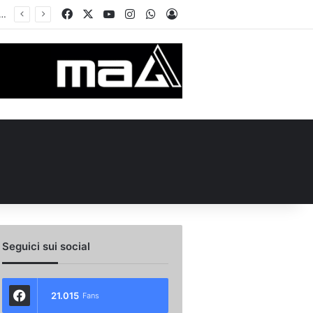
Facebook
X
You Tube
Instagram
WhatsApp
Accedi
 l’ex Avellino Le Borgne conteso da due club cadetti: la situazione
Seguici sui social
21.015
Fans