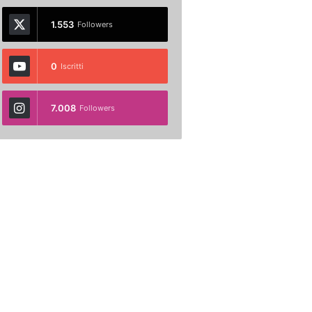
1.553
Followers
0
Iscritti
7.008
Followers