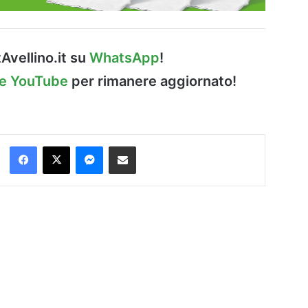
Avellino.it su
WhatsApp
!
le YouTube
per rimanere aggiornato!
Facebook
X
Messenger
Condividi via Email