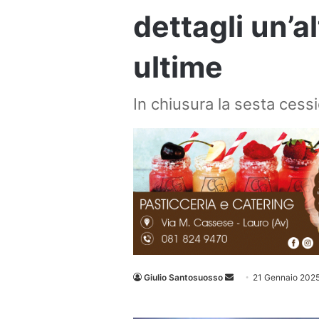
dettagli un’a
ultime
In chiusura la sesta cess
Invia
Giulio Santosuosso
21 Gennaio 202
un'email