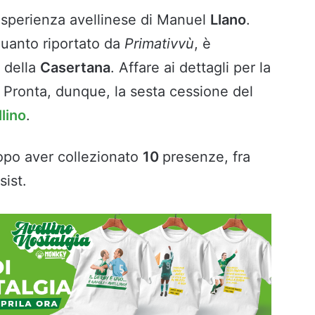
’esperienza avellinese di Manuel
Llano
.
quanto riportato da
Primativvù
, è
a della
Casertana
. Affare ai dettagli per la
. Pronta, dunque, la sesta cessione del
lino
.
dopo aver collezionato
10
presenze, fra
sist.