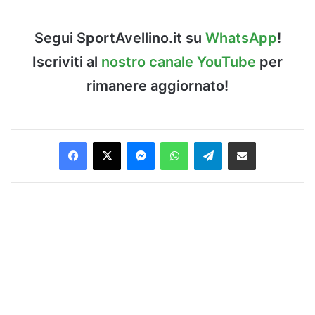
Segui SportAvellino.it su
WhatsApp
!
Iscriviti al
nostro canale YouTube
per
rimanere aggiornato!
Facebook
X
Messenger
WhatsApp
Telegram
Condividi via Email