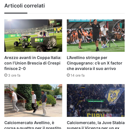
ad
Articoli correlati
un
big
Arezzo avanti in Coppa Italia:
L’Avellino stringe per
con l’Union Brescia di Crespi
Cinquegrano: c’è un X factor
finisce 2-0
che avvalora il suo arrivo
3 ore fa
14 ore fa
Calciomercato Avellino, è
Calciomercato, la Juve Stabia
corsa a quattro per il prestito
supera il Vicenza per un ex