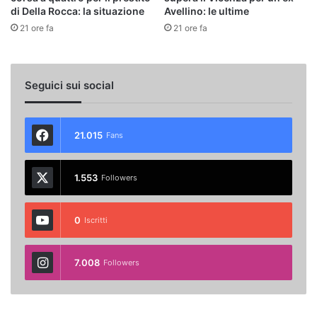
di Della Rocca: la situazione
Avellino: le ultime
21 ore fa
21 ore fa
Seguici sui social
21.015
Fans
1.553
Followers
0
Iscritti
7.008
Followers