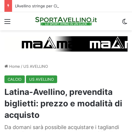
L’Avellino stringe per Cinquegrano: c’è un X factor che avvalora il suo arrivo
Menu
C
Home
/
US AVELLINO
CALCIO
US AVELLINO
Latina-Avellino, prevendita
biglietti: prezzo e modalità di
acquisto
Da domani sarà possibile acquistare i tagliandi