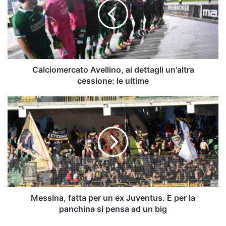
dettagli
un'altra
cessione:
le
ultime
Calciomercato Avellino, ai dettagli un'altra
cessione: le ultime
Messina,
fatta
per
un
ex
Juventus.
E
per
la
panchina
Messina, fatta per un ex Juventus. E per la
si
panchina si pensa ad un big
pensa