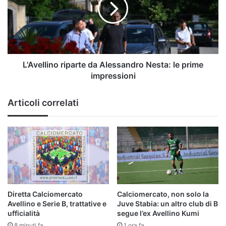
Nesta:
le
prime
impressioni
L'Avellino riparte da Alessandro Nesta: le prime
impressioni
Articoli correlati
Diretta Calciomercato
Calciomercato, non solo la
Avellino e Serie B, trattative e
Juve Stabia: un altro club di B
ufficialità
segue l’ex Avellino Kumi
8 minuti fa
1 ora fa