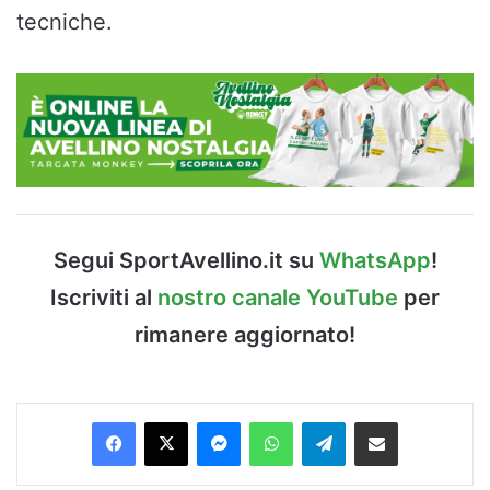
tecniche.
Segui SportAvellino.it su
WhatsApp
!
Iscriviti al
nostro canale YouTube
per
rimanere aggiornato!
Facebook
X
Messenger
WhatsApp
Telegram
Condividi via Email