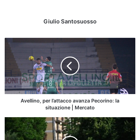
Giulio Santosuosso
Avellino,
per
l’attacco
avanza
Pecorino:
la
situazione
|
Mercato
Avellino, per l’attacco avanza Pecorino: la
situazione | Mercato
L'Avellino
riparte
da
Alessandro