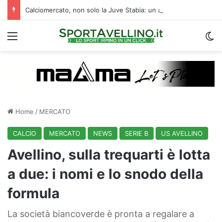
Calciomercato, non solo la Juve Stabia: un altro club di B segue l’ex Avellino Kumi
Menu
C
Home
/
MERCATO
CALCIO
MERCATO
NEWS
SERIE B
US AVELLINO
Avellino, sulla trequarti è lotta
a due: i nomi e lo snodo della
formula
La società biancoverde è pronta a regalare a