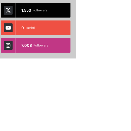
1.553
Followers
0
Iscritti
7.008
Followers