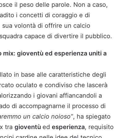
osce il peso delle parole. Non a caso,
adito i concetti di coraggio e di
 sua volontà di offrire un calcio
squadra capace di divertire il pubblico.
to mix: gioventù ed esperienza uniti a
lato in base alle caratteristiche degli
ercato oculato e condiviso che lascerà
alorizzando i giovani affiancandoli a
grado di accompagnarne il processo di
aremmo un calcio noioso”
, ha spiegato
x tra
gioventù
ed
esperienza
, requisito
ncipi cardine nelle idee del tecnico