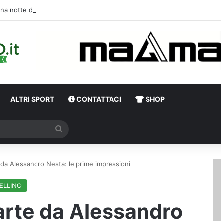
Una notte di enorme passione biancover
ALTRI SPORT
CONTATTACI
SHOP
Cerca
te da Alessandro Nesta: le prime impressioni
ELLINO
parte da Alessandro