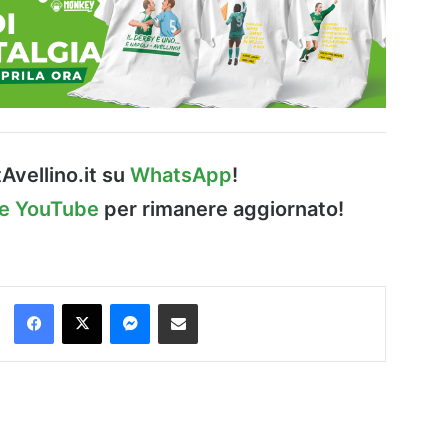
Avellino.it su
WhatsApp
!
le YouTube
per rimanere aggiornato!
Facebook
X
Messenger
Condividi via Email