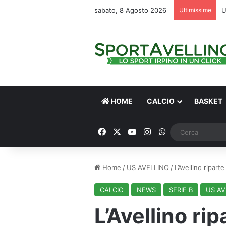
sabato, 8 Agosto 2026
Ultimissime
HOME
CALCIO
BASKET
Facebook
X
You Tube
Instagram
WhatsApp
Home
/
US AVELLINO
/
L’Avellino ripar
CALCIO
NEWS
SERIE B
US AV
L’Avellino ri