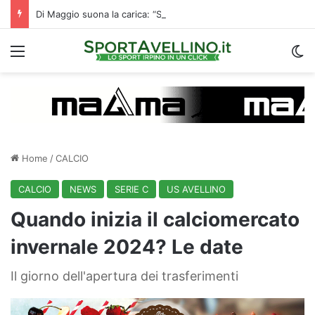
Di Maggio suona la carica: “Speriamo di fare un grande campionato. I tifosi? Sono un fattore”
Menu
C
Home
/
CALCIO
CALCIO
NEWS
SERIE C
US AVELLINO
Quando inizia il calciomercato
invernale 2024? Le date
Il giorno dell'apertura dei trasferimenti