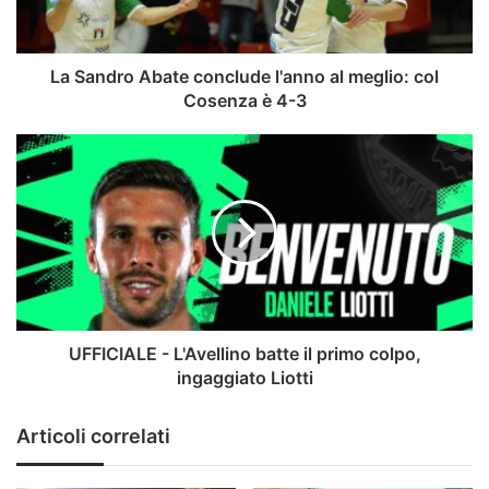
meglio:
col
Cosenza
è
La Sandro Abate conclude l'anno al meglio: col
4-
Cosenza è 4-3
3
UFFICIALE
-
L'Avellino
batte
il
primo
colpo,
ingaggiato
Liotti
UFFICIALE - L'Avellino batte il primo colpo,
ingaggiato Liotti
Articoli correlati