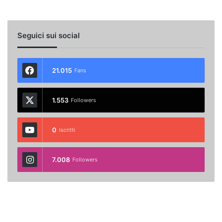
Seguici sui social
21.015
Fans
1.553
Followers
0
Iscritti
7.008
Followers