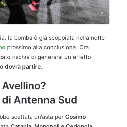
a, la bomba è già scoppiata nella notte
no
prossimo alla conclusione. Ora
cato rischia di generarsi un effetto
o dovrà partire
.
 Avellino?
e di Antenna Sud
bbe scattata un’asta per
Cosimo
sate
Catania, Monopoli e Cerignola
.