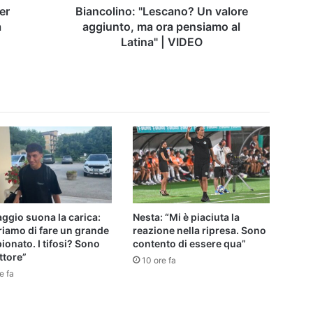
Latina"
er
Biancolino: "Lescano? Un valore
|
a
aggiunto, ma ora pensiamo al
VIDEO
Latina" | VIDEO
ggio suona la carica:
Nesta: “Mi è piaciuta la
iamo di fare un grande
reazione nella ripresa. Sono
onato. I tifosi? Sono
contento di essere qua”
ttore”
10 ore fa
e fa