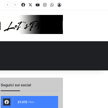
Facebook
X
You Tube
Instagram
WhatsApp
Accedi
la carica: “Speriamo di fare un grande campionato. I tifosi? Sono un fattore”
Seguici sui social
21.015
Fans