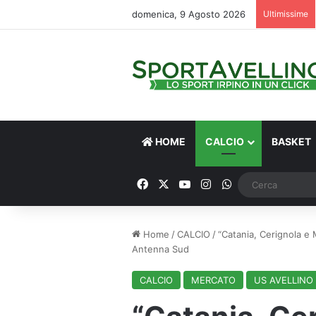
domenica, 9 Agosto 2026
Ultimissime
HOME
CALCIO
BASKET
Facebook
X
You Tube
Instagram
WhatsApp
Home
/
CALCIO
/
“Catania, Cerignola e 
Antenna Sud
CALCIO
MERCATO
US AVELLINO