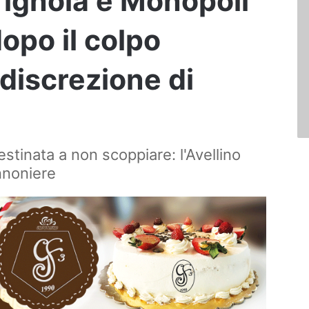
rignola e Monopoli
opo il colpo
ndiscrezione di
d
tinata a non scoppiare: l'Avellino
nnoniere