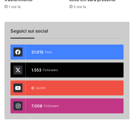
1 ora fa
3 ore fa
Seguici sui social
21.015
Fans
1.553
Followers
0
Iscritti
7.008
Followers