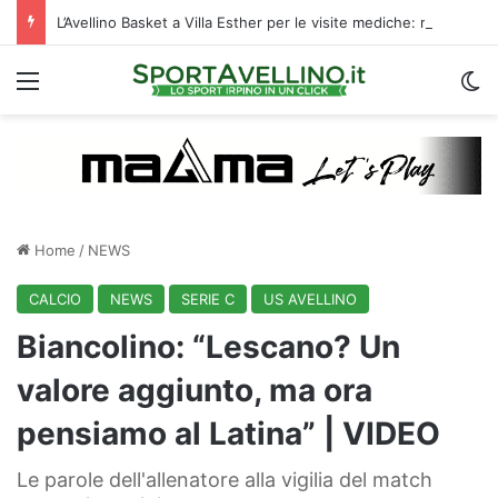
L’Avellino Basket a Villa Esther per le visite mediche: raduno al via | VIDEO
Menu
C
Home
/
NEWS
CALCIO
NEWS
SERIE C
US AVELLINO
Biancolino: “Lescano? Un
valore aggiunto, ma ora
pensiamo al Latina” | VIDEO
Le parole dell'allenatore alla vigilia del match