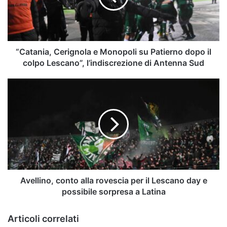
Patierno
dopo
il
colpo
Lescano”,
“Catania, Cerignola e Monopoli su Patierno dopo il
l’indiscrezione
colpo Lescano”, l’indiscrezione di Antenna Sud
di
Antenna
Avellino,
Sud
conto
alla
rovescia
per
il
Lescano
day
e
possibile
Avellino, conto alla rovescia per il Lescano day e
sorpresa
possibile sorpresa a Latina
a
Latina
Articoli correlati