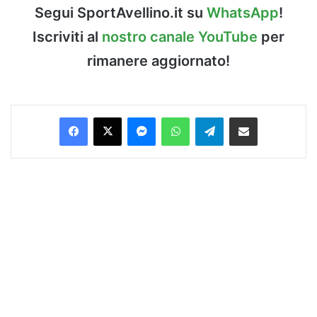
Segui SportAvellino.it su
WhatsApp
!
Iscriviti al
nostro canale YouTube
per
rimanere aggiornato!
Facebook
X
Messenger
WhatsApp
Telegram
Condividi via Email