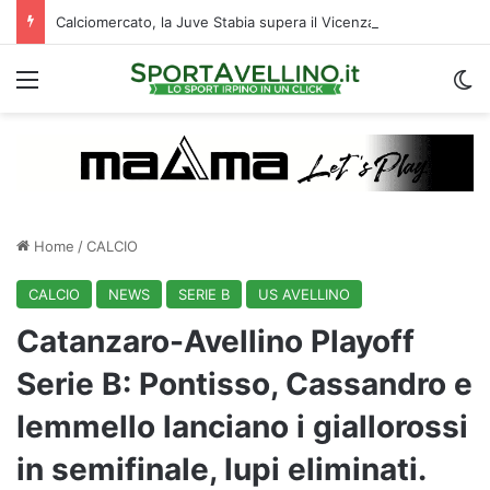
Calciomercato, la Juve Stabia supera il Vicenza per un ex Avellino: le ultime
Menu
C
Home
/
CALCIO
CALCIO
NEWS
SERIE B
US AVELLINO
Catanzaro-Avellino Playoff
Serie B: Pontisso, Cassandro e
Iemmello lanciano i giallorossi
in semifinale, lupi eliminati.