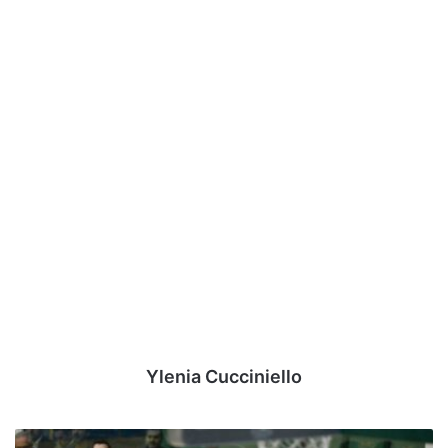
Ylenia Cucciniello
Avellino