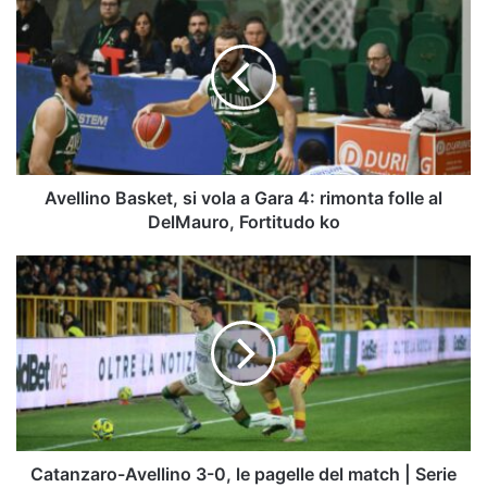
Basket,
si
vola
a
Gara
4:
rimonta
folle
al
Avellino Basket, si vola a Gara 4: rimonta folle al
DelMauro,
DelMauro, Fortitudo ko
Fortitudo
ko
Catanzaro-
Avellino
3-
0,
le
pagelle
del
match
|
Serie
Catanzaro-Avellino 3-0, le pagelle del match | Serie