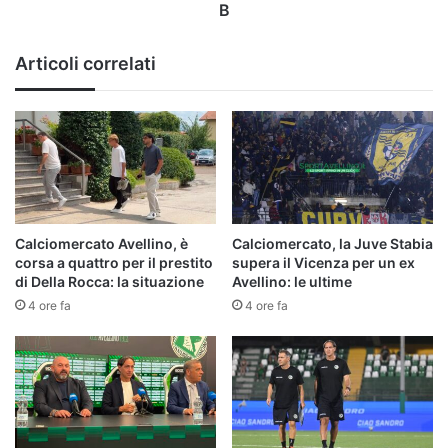
B
B
Articoli correlati
Calciomercato Avellino, è
Calciomercato, la Juve Stabia
corsa a quattro per il prestito
supera il Vicenza per un ex
di Della Rocca: la situazione
Avellino: le ultime
4 ore fa
4 ore fa