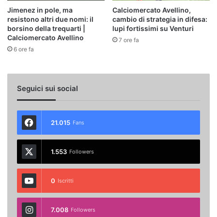
Jimenez in pole, ma
Calciomercato Avellino,
resistono altri due nomi: il
cambio di strategia in difesa:
borsino della trequarti |
lupi fortissimi su Venturi
Calciomercato Avellino
7 ore fa
6 ore fa
Seguici sui social
21.015
Fans
1.553
Followers
0
Iscritti
7.008
Followers