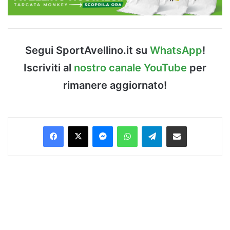
Segui SportAvellino.it su
WhatsApp
!
Iscriviti al
nostro canale YouTube
per
rimanere aggiornato!
Facebook
X
Messenger
WhatsApp
Telegram
Condividi via Email