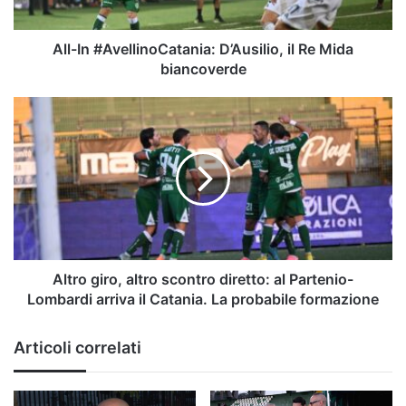
biancoverde
All-In #AvellinoCatania: D’Ausilio, il Re Mida
biancoverde
Altro
giro,
altro
scontro
diretto:
al
Partenio-
Lombardi
arriva
il
Altro giro, altro scontro diretto: al Partenio-
Catania.
Lombardi arriva il Catania. La probabile formazione
La
probabile
Articoli correlati
formazione