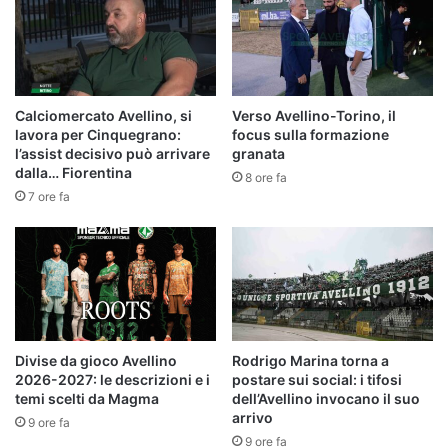
Calciomercato Avellino, si
Verso Avellino-Torino, il
lavora per Cinquegrano:
focus sulla formazione
l’assist decisivo può arrivare
granata
dalla… Fiorentina
8 ore fa
7 ore fa
Divise da gioco Avellino
Rodrigo Marina torna a
2026-2027: le descrizioni e i
postare sui social: i tifosi
temi scelti da Magma
dell’Avellino invocano il suo
arrivo
9 ore fa
9 ore fa