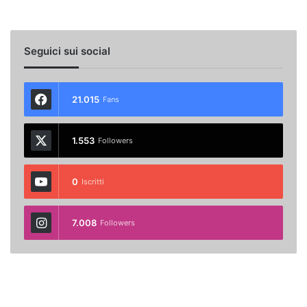
Seguici sui social
21.015
Fans
1.553
Followers
0
Iscritti
7.008
Followers