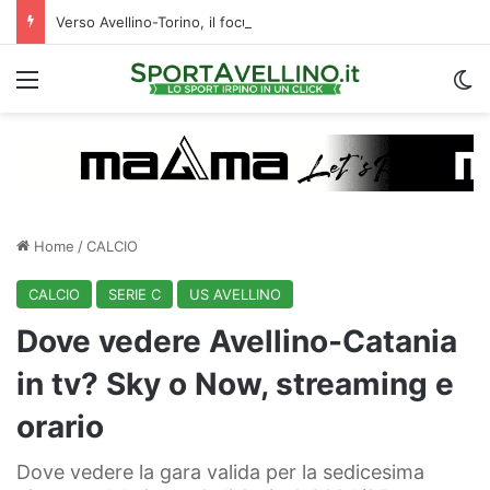
Verso Avellino-Torino, il focus sulla formazione granata
Menu
C
Home
/
CALCIO
CALCIO
SERIE C
US AVELLINO
Dove vedere Avellino-Catania
in tv? Sky o Now, streaming e
orario
Dove vedere la gara valida per la sedicesima