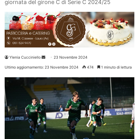
giornata del girone C di Serie C 2024/25
Invia
Ylenia Cucciniello
23 Novembre 2024
un'email
Ultimo aggiornamento: 23 Novembre 2024
474
1 minuto di lettura