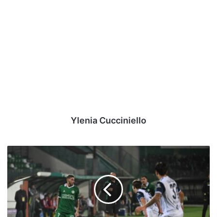
Ylenia Cucciniello
All-
In
#AvellinoCatania:
D’Ausilio,
il
Re
Mida