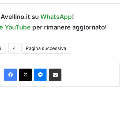
Avellino.it su
WhatsApp
!
le YouTube
per rimanere aggiornato!
3
4
Pagina successiva
Facebook
X
Messenger
Condividi via Email