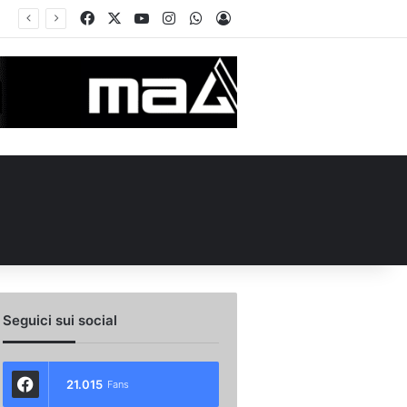
Facebook
X
You Tube
Instagram
WhatsApp
Accedi
Seguici sui social
21.015
Fans