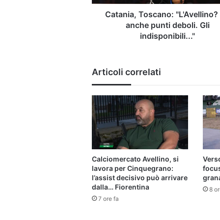
indisponibili..."
Catania, Toscano: "L'Avellino?
anche punti deboli. Gli
indisponibili..."
Articoli correlati
Calciomercato Avellino, si
Verso
lavora per Cinquegrano:
focu
l’assist decisivo può arrivare
gran
dalla… Fiorentina
8 or
7 ore fa