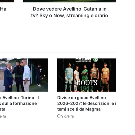
Now,
streaming
 Ha
Dove vedere Avellino-Catania in
e
tv? Sky o Now, streaming e orario
orario
 Avellino-Torino, il
Divise da gioco Avellino
s sulla formazione
2026-2027: le descrizioni e i
ata
temi scelti da Magma
e fa
9 ore fa