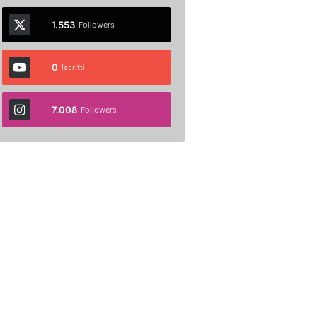
1.553
Followers
0
Iscritti
7.008
Followers