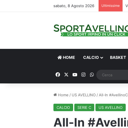
sabato, 8 Agosto 2026
Ultimissime
V
HOME
CALCIO
BASKET
Facebook
X
You Tube
Instagram
WhatsApp
Home
/
US AVELLINO
/
All-In #AvellinoC
CALCIO
SERIE C
US AVELLINO
All-In #Avell