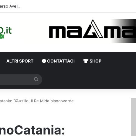
erso Avellino-Torino, il focus sulla formazione granata
ALTRI SPORT
CONTATTACI
SHOP
Cerca
atania: D’Ausilio, il Re Mida biancoverde
inoCatania: