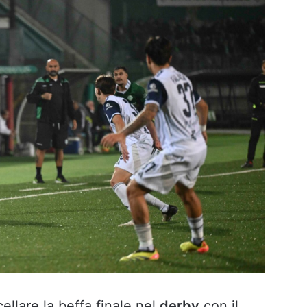
llare la beffa finale nel
derby
con il