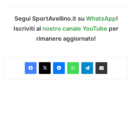
Segui SportAvellino.it su
WhatsApp
!
Iscriviti al
nostro canale YouTube
per
rimanere aggiornato!
Facebook
X
Messenger
WhatsApp
Telegram
Condividi via Email