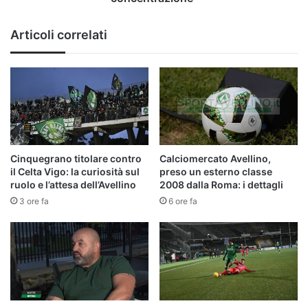
tenere
alta
Articoli correlati
la
concentrazione"
Cinquegrano titolare contro
Calciomercato Avellino,
il Celta Vigo: la curiosità sul
preso un esterno classe
ruolo e l’attesa dell’Avellino
2008 dalla Roma: i dettagli
3 ore fa
6 ore fa