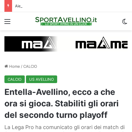
Aiello: “Arrivo di Marina legato alle uscite, preso giovani con 4-5 anni di B e C alle spalle”. E sul trequartista…
Menu
C
Home
/
CALCIO
CALCIO
US AVELLINO
Entella-Avellino, ecco a che
ora si gioca. Stabiliti gli orari
del secondo turno playoff
La Lega Pro ha comunicato gli orari dei match di