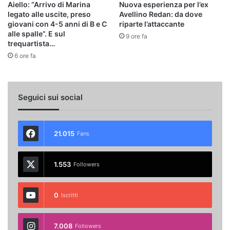
Aiello: “Arrivo di Marina
Nuova esperienza per l’ex
legato alle uscite, preso
Avellino Redan: da dove
giovani con 4-5 anni di B e C
riparte l’attaccante
alle spalle”. E sul
9 ore fa
trequartista…
6 ore fa
Seguici sui social
21.015
Fans
1.553
Followers
0
Iscritti
7.008
Followers