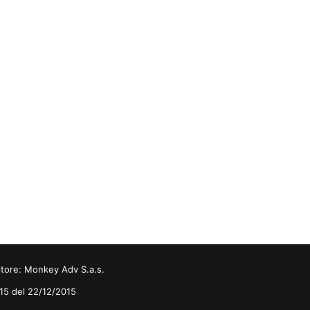
itore:
Monkey Adv S.a.s.
0/15 del 22/12/2015