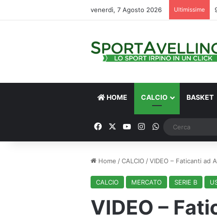
venerdì, 7 Agosto 2026
Ultimissime
HOME
CALCIO
BASKET
Facebook
X
You Tube
Instagram
WhatsApp
Home
/
CALCIO
/
VIDEO – Faticanti ad Av
CALCIO
MERCATO
SERIE B
U
VIDEO – Fatic