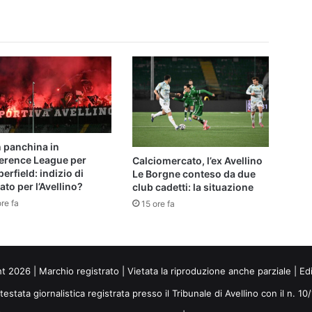
n panchina in
erence League per
Calciomercato, l’ex Avellino
erfield: indizio di
Le Borgne conteso da due
to per l’Avellino?
club cadetti: la situazione
re fa
15 ore fa
ht 2026 | Marchio registrato | Vietata la riproduzione anche parziale | Ed
 testata giornalistica registrata presso il Tribunale di Avellino con il n. 1