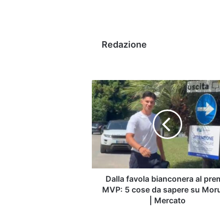
Redazione
Dalla
favola
bianconera
al
premio
MVP:
5
cose
da
sapere
Dalla favola bianconera al pre
su
MVP: 5 cose da sapere su Mor
Moruzzi
| Mercato
|
Mercato