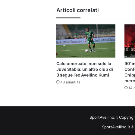
Articoli correlati
Calciomercato, non solo la
90’ i
Juve Stabia: un altro club di
Conf
B segue l’ex Avellino Kumi
Chipp
merca
40 minuti fa
14 o
SportAvellino.it Copyrig
SportAvellino.it è