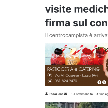
visite medich
firma sul con
Il centrocampista è arrivat
Invia
Redazione
4 settimane fa
Ultimo a
un'email