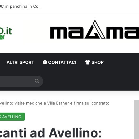
90’ in panchina 
ALTRI SPORT
CONTATTACI
SHOP
Cerca
ellino: visite mediche a Villa Esther e firma sul contratto
S AVELLINO
anti ad Avellino: