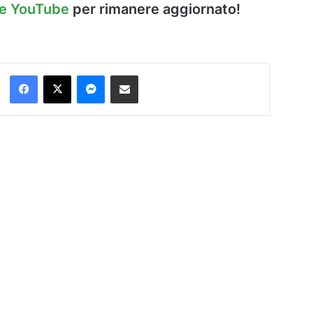
le YouTube
per rimanere aggiornato!
Facebook
X
Messenger
Condividi via Email