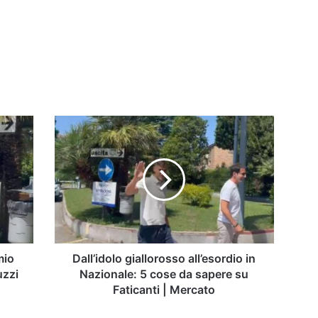
Dall’idolo
giallorosso
all’esordio
in
Nazionale:
5
cose
da
sapere
su
mio
Dall’idolo giallorosso all’esordio in
Faticanti
uzzi
Nazionale: 5 cose da sapere su
|
Faticanti | Mercato
Mercato