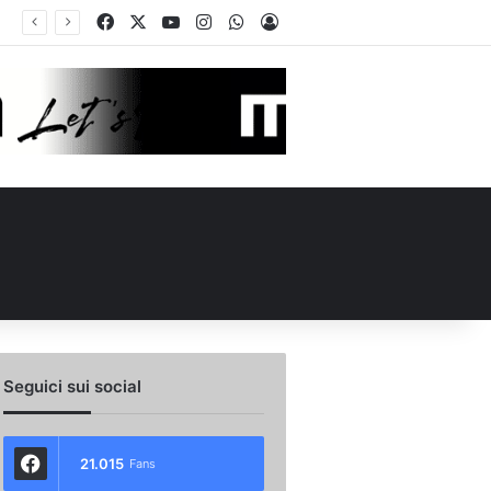
Facebook
X
You Tube
Instagram
WhatsApp
Accedi
in Conference League per Chipperfield: indizio di mercato per l’Avellino?
Seguici sui social
21.015
Fans