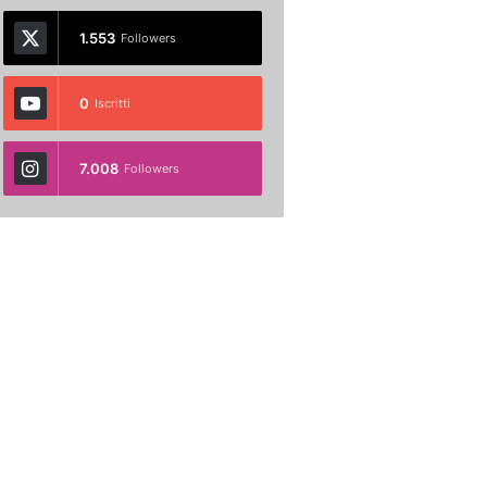
1.553
Followers
0
Iscritti
7.008
Followers