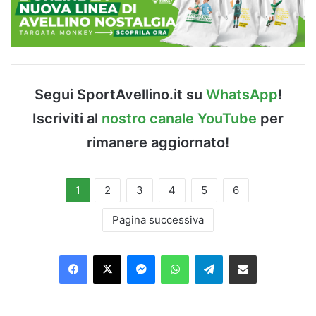
Segui SportAvellino.it su
WhatsApp
!
Iscriviti al
nostro canale YouTube
per
rimanere aggiornato!
1
2
3
4
5
6
Pagina successiva
Facebook
X
Messenger
WhatsApp
Telegram
Condividi via Email