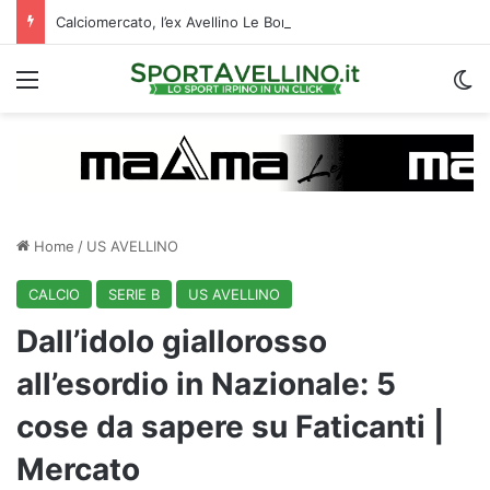
Calciomercato, l’ex Avellino Le Borgne conteso da due club cadetti: la situazione
Menu
C
Home
/
US AVELLINO
CALCIO
SERIE B
US AVELLINO
Dall’idolo giallorosso
all’esordio in Nazionale: 5
cose da sapere su Faticanti |
Mercato