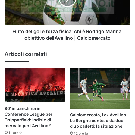
fisica:
chi
è
Rodrigo
Marina,
Fiuto del gol e forza fisica: chi è Rodrigo Marina,
obiettivo
obiettivo dell’Avellino | Calciomercato
dell’Avellino
|
Articoli correlati
Calciomercato
90’ in panchina in
Conference League per
Calciomercato, l’ex Avellino
Chipperfield: indizio di
Le Borgne conteso da due
mercato per l’Avellino?
club cadetti: la situazione
11 ore fa
12 ore fa