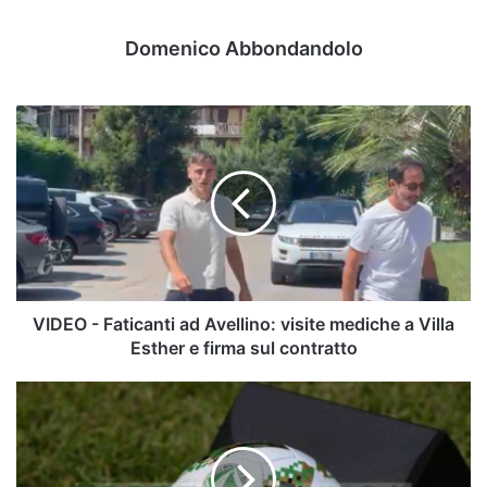
Domenico Abbondandolo
VIDEO
-
Faticanti
ad
Avellino:
visite
mediche
a
Villa
Esther
VIDEO - Faticanti ad Avellino: visite mediche a Villa
e
Esther e firma sul contratto
firma
sul
Fiuto
contratto
del
gol
e
forza