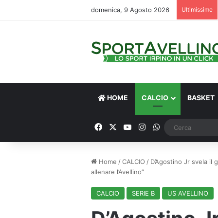
domenica, 9 Agosto 2026
Ultimissime
HOME
CALCIO
BASKET
Facebook
X
You Tube
Instagram
WhatsApp
Home
/
CALCIO
/
D’Agostino Jr svela il 
allenare l’Avellino”
CALCIO
SERIE B
US AVELLINO