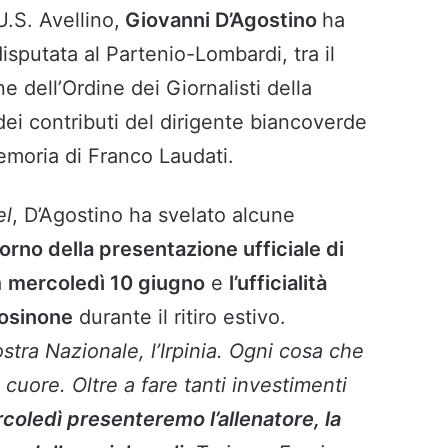
U.S. Avellino,
Giovanni D’Agostino
ha
isputata al Partenio-Lombardi, tra il
 dell’Ordine dei Giornalisti della
dei contributi del dirigente biancoverde
emoria di Franco Laudati.
el
, D’Agostino ha svelato alcune
orno della presentazione ufficiale di
à
mercoledì 10 giugno
e
l’ufficialità
rosinone
durante il ritiro estivo.
ostra Nazionale, l’Irpinia. Ogni cosa che
 cuore. Oltre a fare tanti investimenti
coledì presenteremo l’allenatore, la