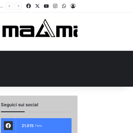
Facebook
X
You Tube
Instagram
WhatsApp
Accedi
ono altri due nomi: il borsino della trequarti | Calciomercato Avellino
Seguici sui social
21.015
Fans