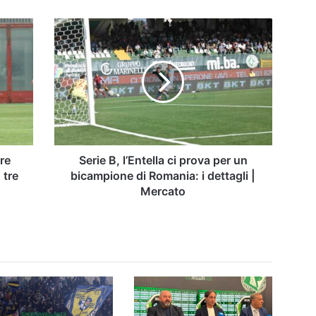
Serie
B,
l’Entella
ci
prova
per
un
bicampione
di
Romania:
re
Serie B, l’Entella ci prova per un
i
 tre
bicampione di Romania: i dettagli |
dettagli
Mercato
|
Mercato