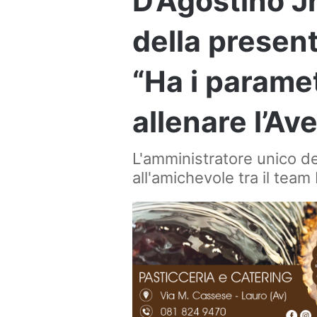
D’Agostino Jr
della presen
“Ha i paramet
allenare l’Ave
L'amministratore unico d
all'amichevole tra il team