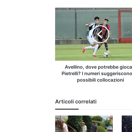
Avellino,
dove
potrebbe
giocare
Pietrelli?
I
numeri
suggeriscono
tre
possibili
Avellino, dove potrebbe gioca
collocazioni
Pietrelli? I numeri suggeriscono
possibili collocazioni
Articoli correlati