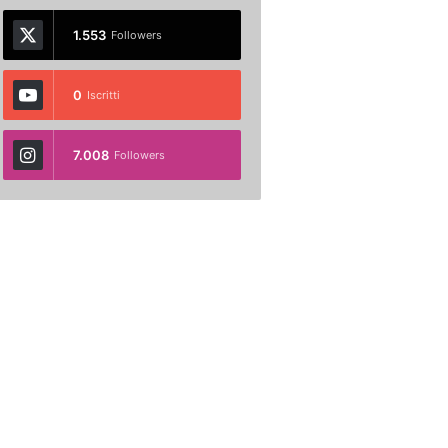
1.553
Followers
0
Iscritti
7.008
Followers