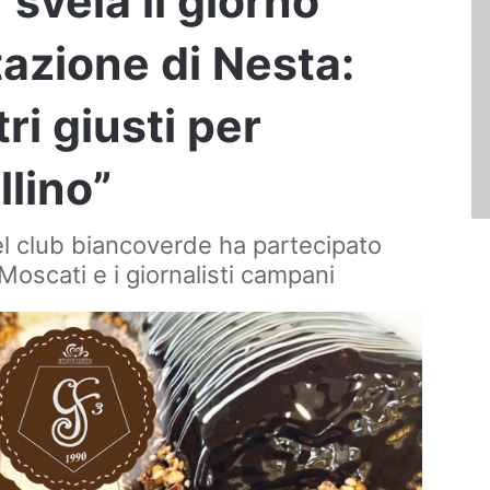
 svela il giorno
tazione di Nesta:
ri giusti per
llino”
el club biancoverde ha partecipato
 Moscati e i giornalisti campani