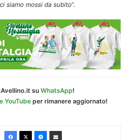
i siamo mossi da subito
“.
Avellino.it su
WhatsApp
!
le YouTube
per rimanere aggiornato!
Facebook
X
Messenger
Condividi via Email