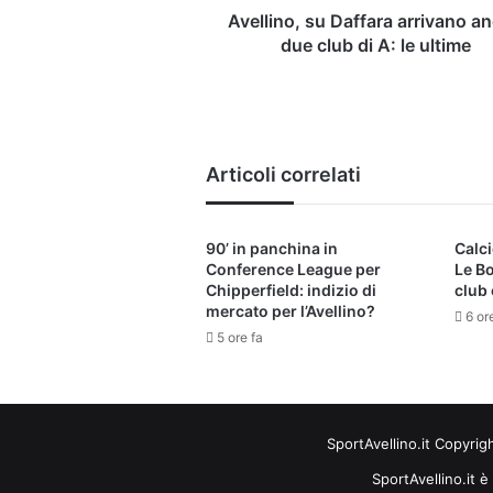
le
Avellino, su Daffara arrivano a
ultime
due club di A: le ultime
Articoli correlati
90’ in panchina in
Calci
Conference League per
Le B
Chipperfield: indizio di
club 
mercato per l’Avellino?
6 or
5 ore fa
SportAvellino.it Copyrig
SportAvellino.it è