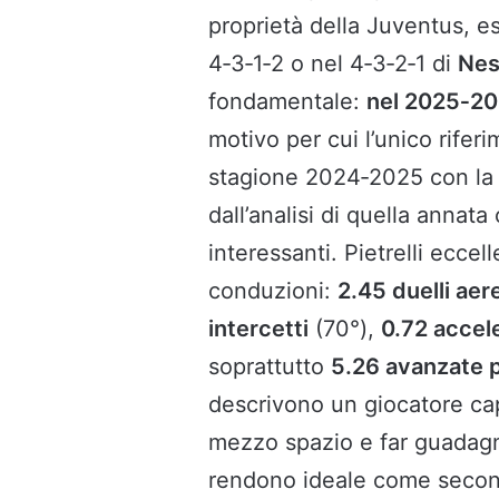
proprietà della Juventus, es
4‑3‑1‑2 o nel 4‑3‑2‑1 di
Nes
fondamentale:
nel 2025‑20
motivo per cui l’unico rifer
stagione 2024‑2025 con l
dall’analisi di quella annata
interessanti. Pietrelli eccel
conduzioni:
2.45 duelli aere
intercetti
(70°),
0.72 accele
soprattutto
5.26 avanzate 
descrivono un giocatore cap
mezzo spazio e far guadagna
rendono ideale come second