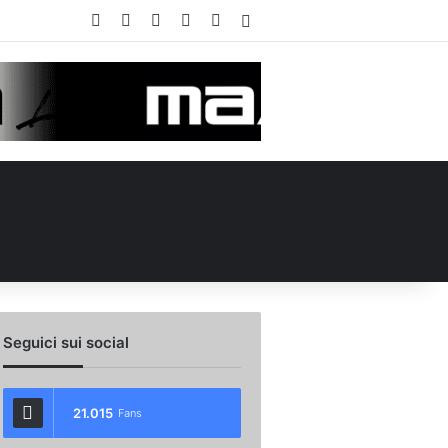
Facebook
X
You Tube
Instagram
WhatsApp
Accedi
Seguici sui social
21.015
Fans