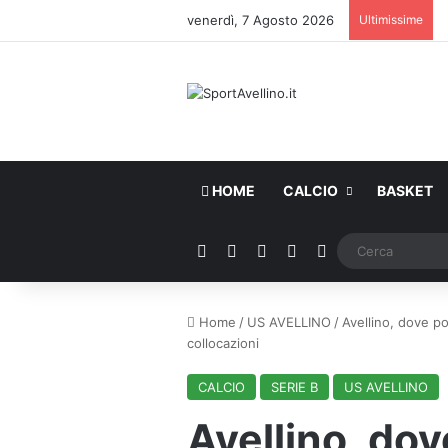
venerdì, 7 Agosto 2026
Ultimissime
HOME
CALCIO
BASKET
Facebook
X
You Tube
Instagram
WhatsApp
Home
/
US AVELLINO
/
Avellino, dove po
collocazioni
CALCIO
SERIE B
US AVELLINO
Avellino, do