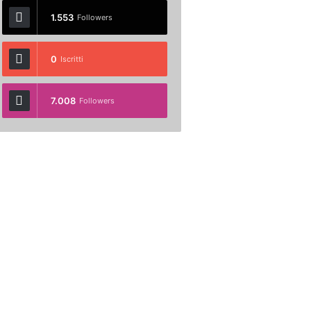
1.553
Followers
0
Iscritti
7.008
Followers