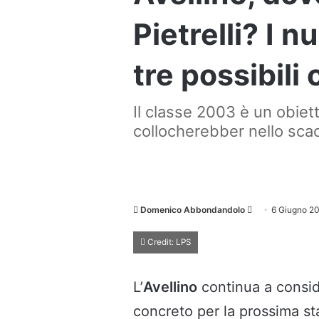
Pietrelli? I 
tre possibili 
Il classe 2003 è un obiet
collocherebber nello scac
Invia
Domenico Abbondandolo
6 Giugno 2
un'email
Credit: LPS
L’
Avellino
continua a consi
concreto per la prossima st