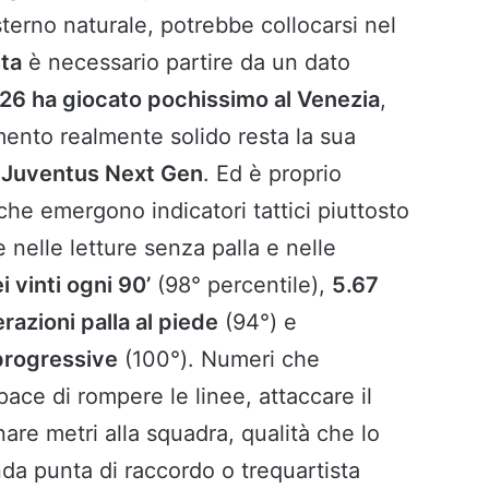
terno naturale, potrebbe collocarsi nel
ta
è necessario partire da un dato
26 ha giocato pochissimo al Venezia
,
imento realmente solido resta la sua
a
Juventus Next Gen
. Ed è proprio
 che emergono indicatori tattici piuttosto
le nelle letture senza palla e nelle
i vinti ogni 90’
(98° percentile),
5.67
razioni palla al piede
(94°) e
progressive
(100°). Numeri che
ace di rompere le linee, attaccare il
re metri alla squadra, qualità che lo
a punta di raccordo o trequartista