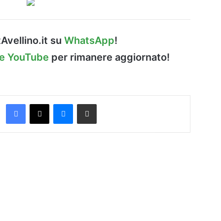
Avellino.it su
WhatsApp
!
le YouTube
per rimanere aggiornato!
Facebook
X
Messenger
Condividi via Email