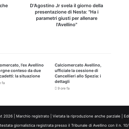
"Ha
nche
D'Agostino Jr svela il giorno della
i
presentazione di Nesta: "Ha i
parametri
parametri giusti per allenare
giusti
l'Avellino"
per
allenare
l'Avellino"
omercato, l’ex Avellino
Calciomercato Avellino,
orgne conteso da due
ufficiale la cessione di
cadetti: la situazione
Cancellieri allo Spezia: i
dettagli
e fa
9 ore fa
ht 2026 | Marchio registrato | Vietata la riproduzione anche parziale | Ed
 testata giornalistica registrata presso il Tribunale di Avellino con il n. 1