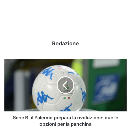
Redazione
Serie
B,
il
Palermo
prepara
la
rivoluzione:
due
le
opzioni
Serie B, il Palermo prepara la rivoluzione: due le
per
opzioni per la panchina
la