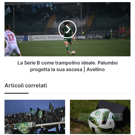
panchina
La
Serie
B
come
trampolino
ideale.
Palumbo
progetta
la
sua
La Serie B come trampolino ideale. Palumbo
ascesa
progetta la sua ascesa | Avellino
|
Avellino
Articoli correlati