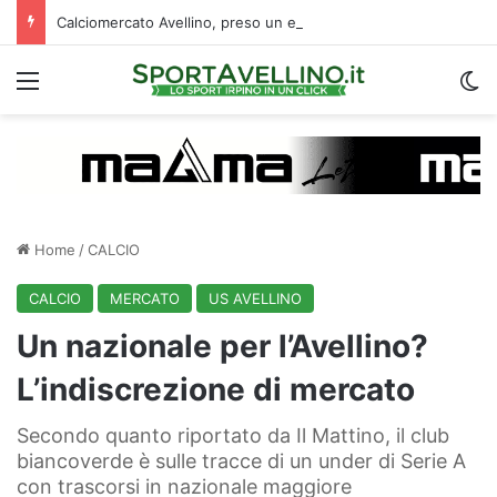
Calciomercato Avellino, preso un esterno classe 2008 dalla Roma: i dettagli
Menu
C
Home
/
CALCIO
CALCIO
MERCATO
US AVELLINO
Un nazionale per l’Avellino?
L’indiscrezione di mercato
Secondo quanto riportato da Il Mattino, il club
biancoverde è sulle tracce di un under di Serie A
con trascorsi in nazionale maggiore