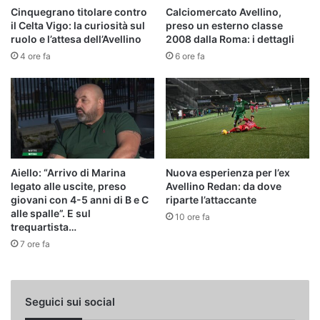
Cinquegrano titolare contro
Calciomercato Avellino,
il Celta Vigo: la curiosità sul
preso un esterno classe
ruolo e l’attesa dell’Avellino
2008 dalla Roma: i dettagli
4 ore fa
6 ore fa
Aiello: “Arrivo di Marina
Nuova esperienza per l’ex
legato alle uscite, preso
Avellino Redan: da dove
giovani con 4-5 anni di B e C
riparte l’attaccante
alle spalle”. E sul
10 ore fa
trequartista…
7 ore fa
Seguici sui social