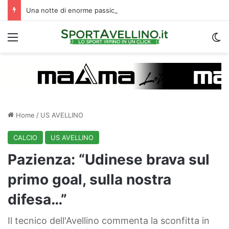
Una notte di enorme passione biancoverde in Piazza Libertà: l’Avellino si proietta verso la nuova stagione
Menu
C
Home
/
US AVELLINO
CALCIO
US AVELLINO
Pazienza: “Udinese brava sul
primo goal, sulla nostra
difesa…”
Il tecnico dell'Avellino commenta la sconfitta in