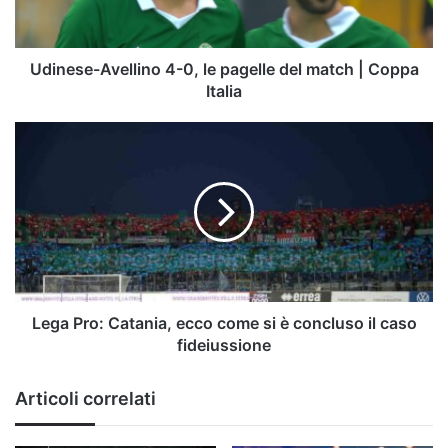
del
match
|
Coppa
Udinese-Avellino 4-0, le pagelle del match | Coppa
Italia
Italia
Lega
Pro:
Catania,
ecco
come
si
è
concluso
il
caso
Lega Pro: Catania, ecco come si è concluso il caso
fideiussione
fideiussione
Articoli correlati