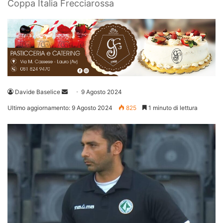
Coppa Italia Frecciarossa
Invia
Davide Baselice
9 Agosto 2024
un'email
Ultimo aggiornamento: 9 Agosto 2024
825
1 minuto di lettura