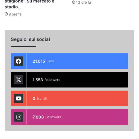
stagione”. Su mercato e
13 ore fa
stadio…
9 ore fa
Seguici sui social
21.015
Fans
1.553
Followers
0
Iscritti
7.008
Followers