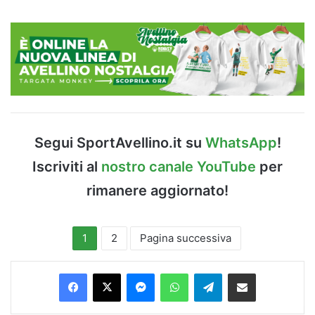
Segui SportAvellino.it su
WhatsApp
!
Iscriviti al
nostro canale YouTube
per
rimanere aggiornato!
1
2
Pagina successiva
Facebook
X
Messenger
WhatsApp
Telegram
Condividi via Email