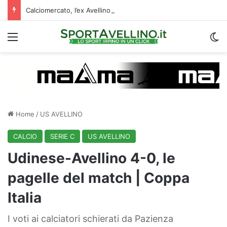
Calciomercato, l’ex Avellino Le Borgne conteso da due club cadetti: la situazione
Menu
C
Home
/
US AVELLINO
CALCIO
SERIE C
US AVELLINO
Udinese-Avellino 4-0, le
pagelle del match | Coppa
Italia
I voti ai calciatori schierati da Pazienza