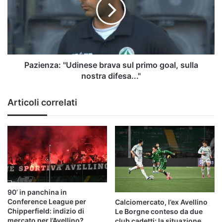
sul
primo
goal,
sulla
nostra
difesa..."
Pazienza: "Udinese brava sul primo goal, sulla
nostra difesa..."
Articoli correlati
90’ in panchina in
Conference League per
Calciomercato, l’ex Avellino
Chipperfield: indizio di
Le Borgne conteso da due
mercato per l’Avellino?
club cadetti: la situazione