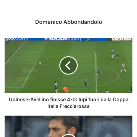
Domenico Abbondandolo
Udinese-
Avellino
finisce
4-
0:
lupi
fuori
dalla
Coppa
Italia
Udinese-Avellino finisce 4-0: lupi fuori dalla Coppa
Frecciarossa
Italia Frecciarossa
Pazienza:
"Udinese
brava