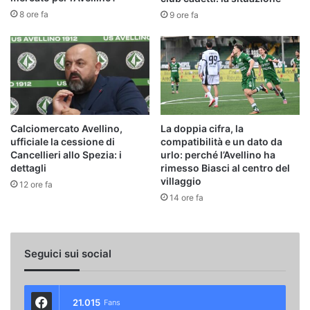
8 ore fa
9 ore fa
Calciomercato Avellino,
La doppia cifra, la
ufficiale la cessione di
compatibilità e un dato da
Cancellieri allo Spezia: i
urlo: perché l’Avellino ha
dettagli
rimesso Biasci al centro del
villaggio
12 ore fa
14 ore fa
Seguici sui social
21.015
Fans