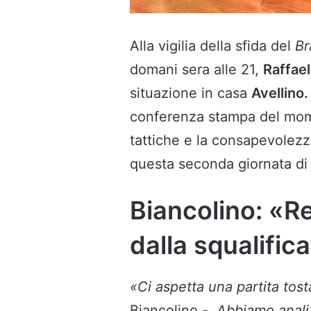
Alla vigilia della sfida del
Br
domani sera alle 21,
Raffae
situazione in casa
Avellino
conferenza stampa del momen
tattiche e la consapevolezza
questa seconda giornata di 
Biancolino: «
dalla squalific
«Ci aspetta una partita tosta
Biancolino -.
Abbiamo analiz