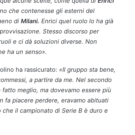
nque alcune scelte, come quella di
Enrici
uno che contenesse gli esterni del
meno di
Milani.
Enrici quel ruolo lo ha già
mprovvisazione. Stesso discorso per
ruoli e ci dà soluzioni diverse. Non
one ha un senso».
colino ha rassicurato:
«Il gruppo sta bene,
 commessi, a partire da me. Nel secondo
 fatto meglio, ma dovevamo essere più
on fa piacere perdere, eravamo abituati
che il campionato di Serie B è duro e