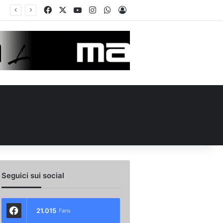
Facebook
X
You Tube
Instagram
WhatsApp
Accedi
Seguici sui social
21.015
Fans