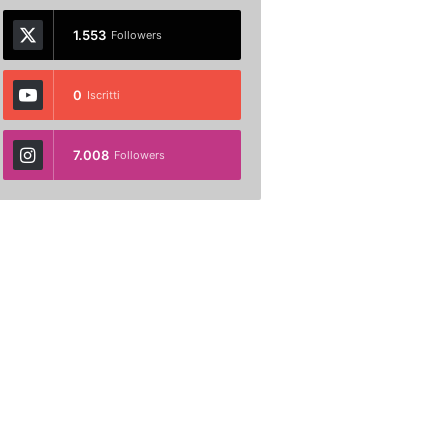
1.553
Followers
0
Iscritti
7.008
Followers