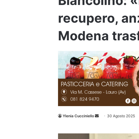
Biancolino: 
recupero, anz
Modena trasf
Invia
Ylenia Cucciniello
30 Agosto 2025
un'email