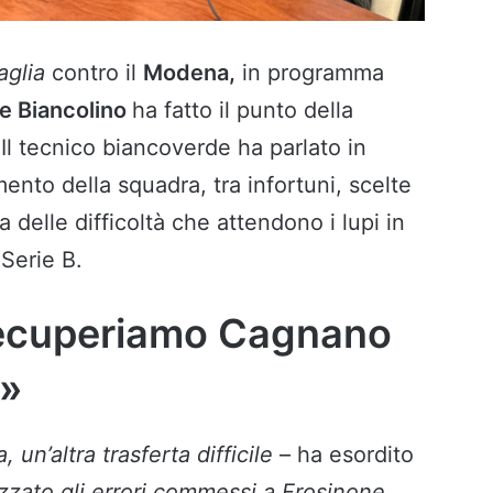
aglia
contro il
Modena,
in programma
le Biancolino
ha fatto il punto della
.
Il tecnico biancoverde ha parlato in
to della squadra, tra infortuni, scelte
 delle difficoltà che attendono i lupi in
Serie B.
Recuperiamo Cagnano
a»
, un’altra trasferta difficile
– ha esordito
zato gli errori commessi a Frosinone,