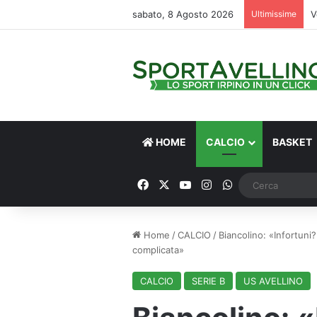
sabato, 8 Agosto 2026
Ultimissime
V
HOME
CALCIO
BASKET
Facebook
X
You Tube
Instagram
WhatsApp
Home
/
CALCIO
/
Biancolino: «Infortuni
complicata»
CALCIO
SERIE B
US AVELLINO