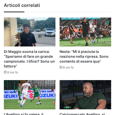
Mercato
Articoli correlati
Di Maggio suona la carica:
Nesta: “Mi è piaciuta la
“Speriamo di fare un grande
reazione nella ripresa. Sono
campionato. I tifosi? Sono un
contento di essere qua”
fattore”
8 ore fa
8 ore fa
L’Avellino si fa valere, il
Calciomercato Avellino, si