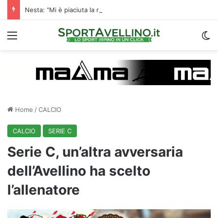
Nesta: “Mi è piaciuta la reazione nella ripresa. Sono contento di essere qua”
Menu
C
Home
/
CALCIO
CALCIO
SERIE C
Serie C, un’altra avversaria
dell’Avellino ha scelto
l’allenatore