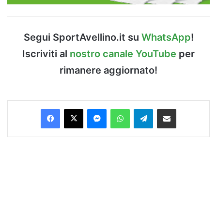
Segui SportAvellino.it su
WhatsApp
!
Iscriviti al
nostro canale YouTube
per
rimanere aggiornato!
Facebook
X
Messenger
WhatsApp
Telegram
Condividi via Email