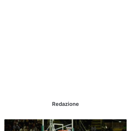
Redazione
Delfes,
per