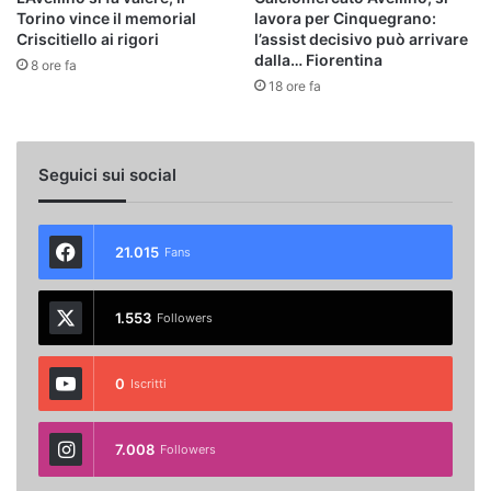
Torino vince il memorial
lavora per Cinquegrano:
Criscitiello ai rigori
l’assist decisivo può arrivare
dalla… Fiorentina
8 ore fa
18 ore fa
Seguici sui social
21.015
Fans
1.553
Followers
0
Iscritti
7.008
Followers