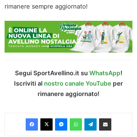
rimanere sempre aggiornato!
Segui SportAvellino.it su
WhatsApp
!
Iscriviti al
nostro canale YouTube
per
rimanere aggiornato!
Facebook
X
Messenger
WhatsApp
Telegram
Condividi via Email