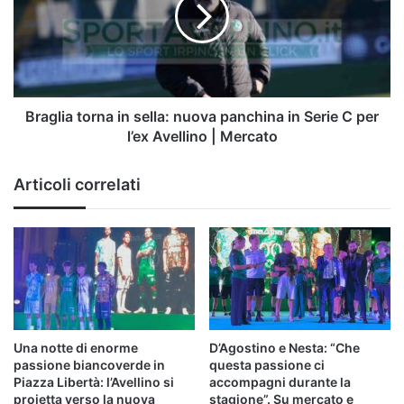
sella:
nuova
panchina
in
Serie
C
per
Braglia torna in sella: nuova panchina in Serie C per
l’ex
l’ex Avellino | Mercato
Avellino
|
Articoli correlati
Mercato
Una notte di enorme
D’Agostino e Nesta: “Che
passione biancoverde in
questa passione ci
Piazza Libertà: l’Avellino si
accompagni durante la
proietta verso la nuova
stagione”. Su mercato e