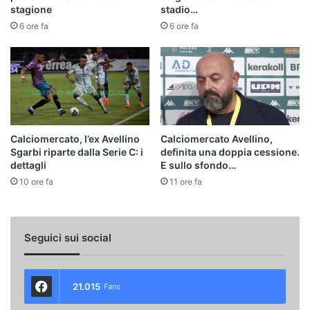
stagione
stadio…
6 ore fa
6 ore fa
Calciomercato, l’ex Avellino
Calciomercato Avellino,
Sgarbi riparte dalla Serie C: i
definita una doppia cessione.
dettagli
E sullo sfondo…
10 ore fa
11 ore fa
Seguici sui social
21.015
Fans