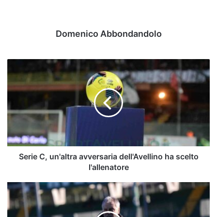
Domenico Abbondandolo
Serie
C,
un'altra
avversaria
dell'Avellino
ha
scelto
l'allenatore
Serie C, un'altra avversaria dell'Avellino ha scelto
l'allenatore
Braglia
torna
in