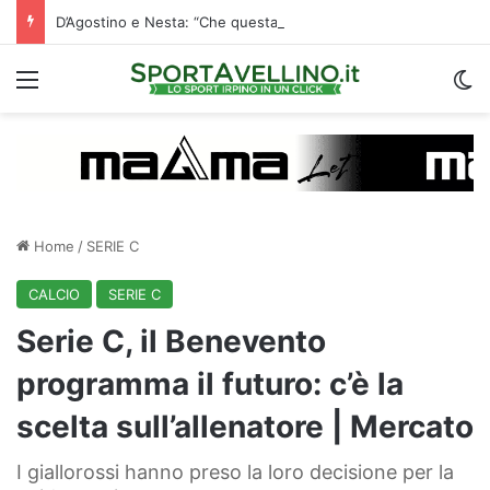
D’Agostino e Nesta: “Che questa passione ci accompagni durante la stagione”. Su mercato e stadio…
Menu
C
Home
/
SERIE C
CALCIO
SERIE C
Serie C, il Benevento
programma il futuro: c’è la
scelta sull’allenatore | Mercato
I giallorossi hanno preso la loro decisione per la