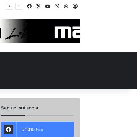
Facebook
X
You Tube
Instagram
WhatsApp
Accedi
ellieri allo Spezia: i dettagli
Seguici sui social
21.015
Fans