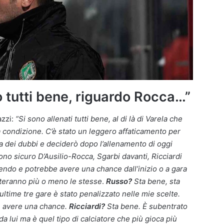
o tutti bene, riguardo Rocca…”
azzi:
“Si sono allenati tutti bene, al di là di Varela che
a condizione. C’è stato un leggero affaticamento per
ra dei dubbi e deciderò dopo l’allenamento di oggi
ono sicuro D’Ausilio-Rocca, Sgarbi davanti, Ricciardi
cendo e potrebbe avere una chance dall’inizio o a gara
esteranno più o meno le stesse
.
Russo?
Sta bene, sta
ltime tre gare è stato penalizzato nelle mie scelte.
 avere una chance.
Ricciardi?
Sta bene. È subentrato
a lui ma è quel tipo di calciatore che più gioca più