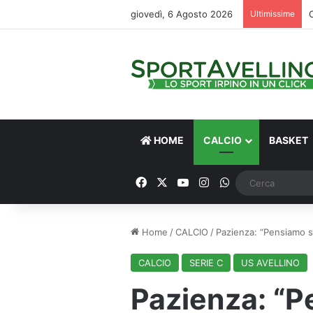
giovedì, 6 Agosto 2026
Ultimissime
HOME
CALCIO
BASKET
Facebook
X
You Tube
Instagram
WhatsApp
Home
/
CALCIO
/
Pazienza: “Pensiamo so
CALCIO
SERIE C
US AVELLINO
Pazienza: “P