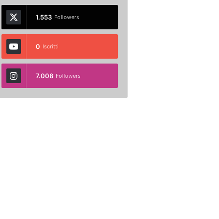
1.553
Followers
0
Iscritti
7.008
Followers