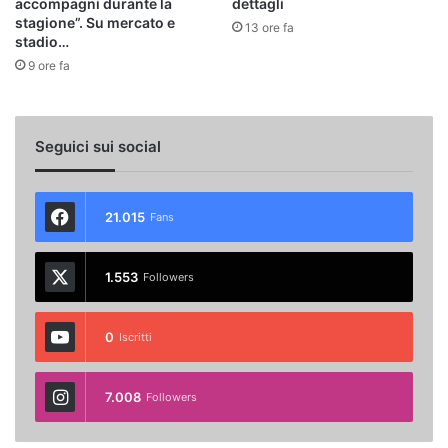
accompagni durante la
dettagli
stagione”. Su mercato e
13 ore fa
stadio…
9 ore fa
Seguici sui social
21.015
Fans
1.553
Followers
0
Iscritti
7.008
Followers