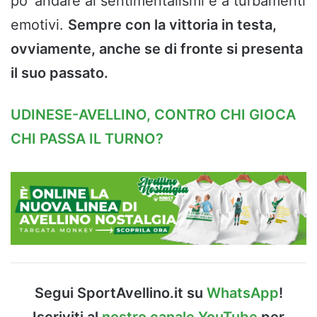
po’ andare ai sentimentalismi e a turbamenti
emotivi.
Sempre con la vittoria in testa,
ovviamente, anche se di fronte si presenta
il suo passato.
UDINESE-AVELLINO, CONTRO CHI GIOCA
CHI PASSA IL TURNO?
Segui SportAvellino.it su
WhatsApp
!
Iscriviti al
nostro canale YouTube
per