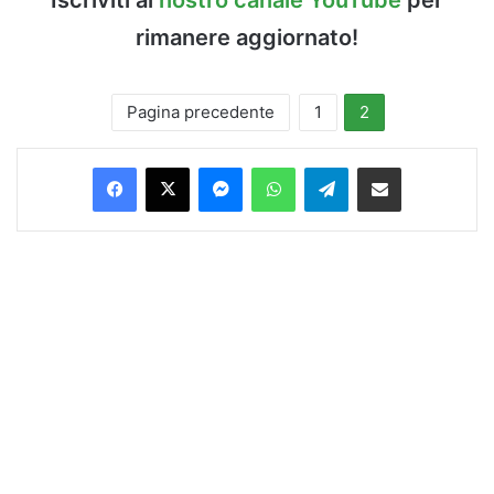
rimanere aggiornato!
Pagina precedente
1
2
Facebook
X
Messenger
WhatsApp
Telegram
Condividi via Email