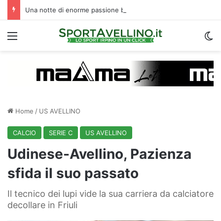
Una notte di enorme passione biancoverde in Piazza Libertà: l’Avellino si proietta verso la nuova stagione
Menu
C
Home
/
US AVELLINO
CALCIO
SERIE C
US AVELLINO
Udinese-Avellino, Pazienza
sfida il suo passato
Il tecnico dei lupi vide la sua carriera da calciatore
decollare in Friuli