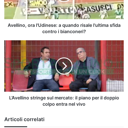
risale
l'ultima
sfida
contro
i
Avellino, ora l'Udinese: a quando risale l'ultima sfida
bianconeri?
contro i bianconeri?
L’Avellino
stringe
sul
mercato:
il
piano
per
il
doppio
colpo
L’Avellino stringe sul mercato: il piano per il doppio
entra
colpo entra nel vivo
nel
vivo
Articoli correlati