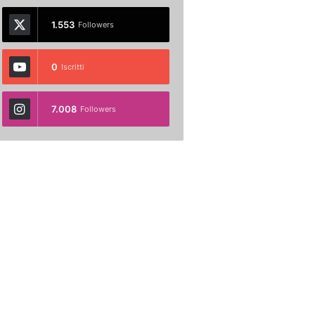
1.553
Followers
0
Iscritti
7.008
Followers