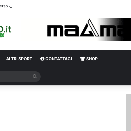
erso Avellino-Torino, il focus sulla formazione granata
ALTRI SPORT
CONTATTACI
SHOP
Cerca