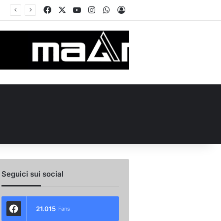
Facebook
X
You Tube
Instagram
WhatsApp
Accedi
Seguici sui social
21.015
Fans