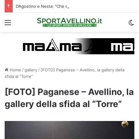
D’Agostino e Nesta: “Che questa passione ci accompagni durante la stagione”. Su mercato e stadio…
Menu
C
Home
/
gallery
/
[FOTO] Paganese – Avellino, la gallery della
sfida al “Torre”
[FOTO] Paganese – Avellino, la
gallery della sfida al “Torre”