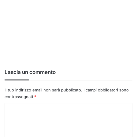
Lascia un commento
Il tuo indirizzo email non sarà pubblicato.
I campi obbligatori sono
contrassegnati
*
C
o
m
m