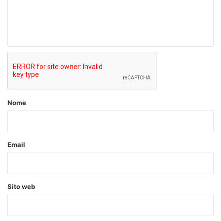
e
n
t
o
*
Nome
Email
Sito web