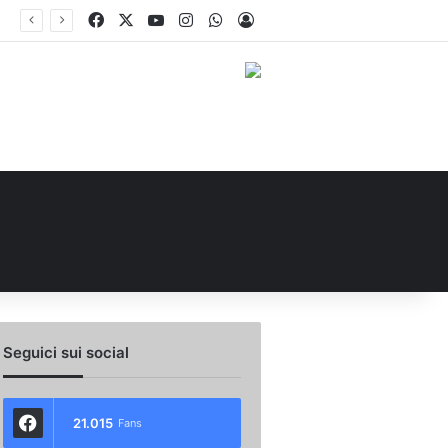
Facebook
X
You Tube
Instagram
WhatsApp
Accedi
no e Nesta: “Che questa passione ci accompagni durante la stagione”. Su mercato e stadio…
Seguici sui social
21.015
Fans