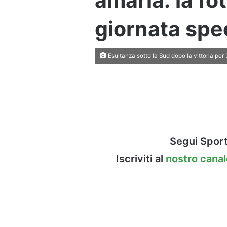
amarla: la fo
giornata spe
Esultanza sotto la Sud dopo la vittoria per 
Segui Sport
Iscriviti al
nostro cana