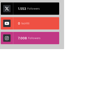
1.553
Followers
0
Iscritti
7.008
Followers