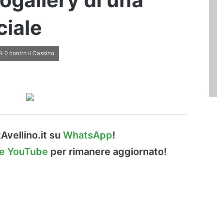
togallery di una
ciale
3-0 contro il Cassino
Avellino.it su
WhatsApp
!
le YouTube
per rimanere aggiornato!