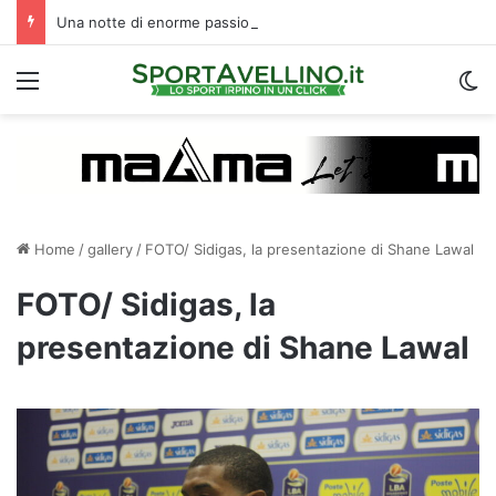
Una notte di enorme passione biancoverde in Piazza Libertà: l’Avellino si proietta verso la nuova stagione
Menu
C
Home
/
gallery
/
FOTO/ Sidigas, la presentazione di Shane Lawal
FOTO/ Sidigas, la
presentazione di Shane Lawal