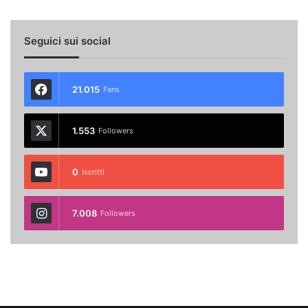
Seguici sui social
21.015
Fans
1.553
Followers
0
Iscritti
7.008
Followers