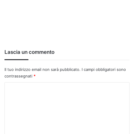
Lascia un commento
Il tuo indirizzo email non sarà pubblicato.
I campi obbligatori sono
contrassegnati
*
C
o
m
m
e
n